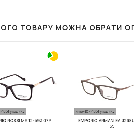
ЬОГО ТОВАРУ МОЖНА ОБРАТИ О
 -10% у кошику
«new10» -10% у кошику
IO ROSSI MR 12-593 07P
EMPORIO ARMANI EA 3268U
55