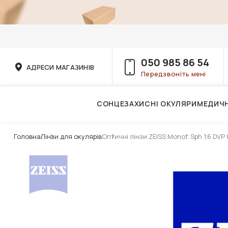
050 985 86 54
АДРЕСИ МАГАЗИНІВ
Передзвоніть мені
СОНЦЕЗАХИСНІ ОКУЛЯРИ
МЕДИЧН
Послуги дитячого лікаря-офтальмолога
Головна
Лінзи для окулярів
Оптичні лінзи ZEISS Monof. Sph 1.6 DVP