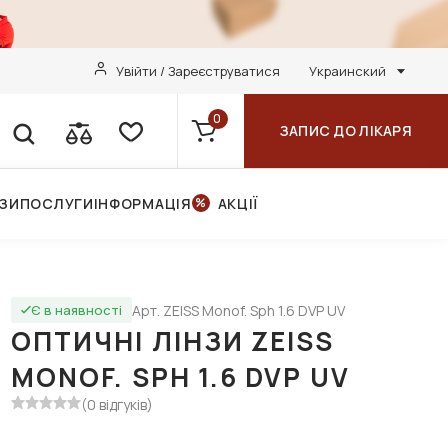
Увійти / Зареєструватися
Украинский
0
ЗАПИС ДО ЛІКАРЯ
НЗИ
ПОСЛУГИ
ІНФОРМАЦІЯ
АКЦІЇ
Арт. ZEISS Monof. Sph 1.6 DVP UV
Є в наявності
ОПТИЧНІ ЛІНЗИ ZEISS
MONOF. SPH 1.6 DVP UV
(0 відгуків)