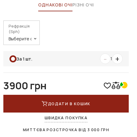
ОДНАКОВІ ОЧІ
РІЗНІ ОЧІ
Рефракція
(Sph)
-
+
1
За 1 шт.
3900 грн
ДОДАТИ В КОШИК
ШВИДКА ПОКУПКА
МИТТЄВА РОЗСТРОЧКА ВІД
3 000
ГРН