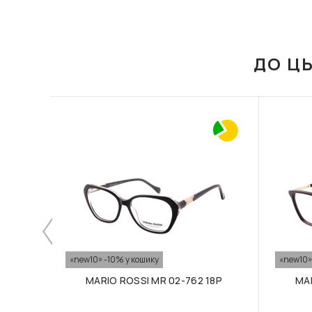
ДО Ц
«new10» -10% у кошику
«new10»
MARIO ROSSI MR 02-762 18P
MAR