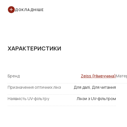
Опис:
ДОКЛАДНІШЕ
Zeiss Monof. Sph 1.6 stock DV Platinum
UV
- це потоншен
Покриття
Dura Vision Platinum
- найміцніше покриття від
поверхні лінзи в один дотик, запатентований антистатич
покриття оброблене методом іонного бомбардування для ід
ХАРАКТЕРИСТИКИ
Лінзи з показником заломлення 1,6 і 1,67 виготовлені з м
установки в гвинтові і втулкові оправи, а також оправи на во
Бренд
Zeiss (Німеччина)
Матер
Призначення оптичних лінз
Для далі, Для читання
Наявність UV-фільтру
Лінзи з UV-фільтром