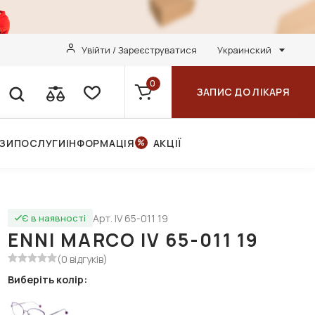
Увійти / Зареєструватися
Украинский
0
ЗАПИС ДО ЛІКАРЯ
НЗИ
ПОСЛУГИ
ІНФОРМАЦІЯ
АКЦІЇ
Арт. IV 65-011 19
Є в наявності
ENNI MARCO IV 65-011 19
(0 відгуків)
Виберіть колір: