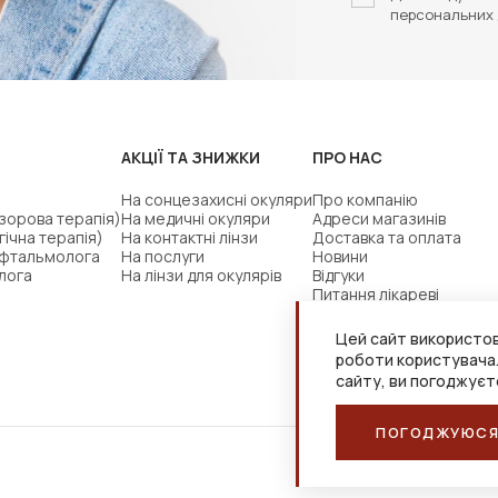
персональних 
АКЦІЇ ТА ЗНИЖКИ
ПРО НАС
На сонцезахисні окуляри
Про компанію
(зорова терапія)
На медичні окуляри
Адреси магазинів
гічна терапія)
На контактні лінзи
Доставка та оплата
офтальмолога
На послуги
Новини
лога
На лінзи для окулярів
Відгуки
Питання лікареві
Цей сайт використов
роботи користувача
сайту, ви погоджуєт
ПОГОДЖУЮС