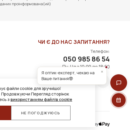
даних проінформована(ий)
ЧИ Є ДО НАС ЗАПИТАННЯ?
Телефон:
050 985 86 54
Пн-Нд з 10:00 до 18:00
×
Я оптик-експерт, чекаю на
Ваше питання🤓
ує файли cookie для зручнішої
. Продовжуючи Перегляд сторінок
есь з
використанням файлів cookie
Я
НЕ ПОГОДЖУЮСЬ
Приймаємо до оплати: