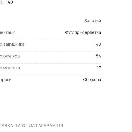
а :
140
Золотий
ектація
Футляр+серветка
р завушника
140
р окуляра
54
р мостика
17
прави
Обідкова
АВКА ТА ОПЛАТА
ГАРАНТІЯ