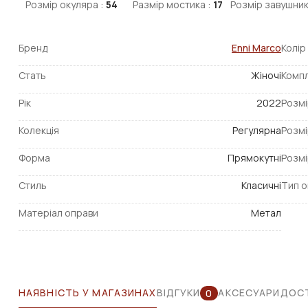
Розмір окуляра :
54
Размір мостика :
17
Розмір завушник
Бренд
Enni Marco
Колір
Стать
Жіночі
Компл
Рік
2022
Розмі
Колекція
Регулярна
Розмі
Форма
Прямокутні
Розмі
Стиль
Класичні
Тип о
Матеріал оправи
Метал
НАЯВНІСТЬ У МАГАЗИНАХ
ВІДГУКИ
АКСЕСУАРИ
ДОСТ
0