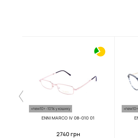
«new10» -10% у кошику
«new10»
ENNI MARCO IV 08-010 01
E
2740 грн