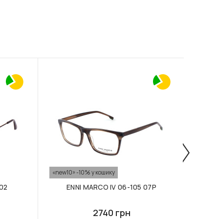
«new10» -10% у кошику
«new10
 02
ENNI MARCO IV 06-105 07P
2740 грн