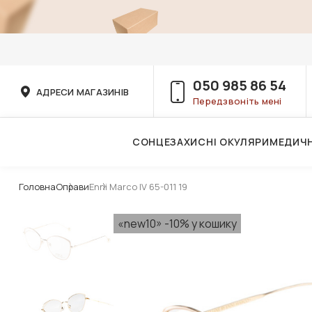
050 985 86 54
АДРЕСИ МАГАЗИНІВ
Передзвоніть мені
СОНЦЕЗАХИСНІ ОКУЛЯРИ
МЕДИЧН
Послуги дитячого лікаря-офтальмолога
Головна
Оправи
Enni Marco IV 65-011 19
«new10» -10% у кошику