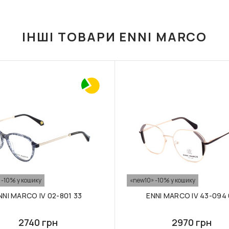
ІНШІ ТОВАРИ ENNI MARCO
 -10% у кошику
«new10» -10% у кошику
NNI MARCO IV 02-801 33
ENNI MARCO IV 43-094
2740 грн
2970 грн