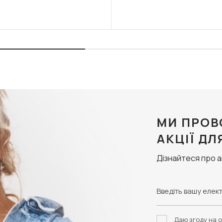
МИ ПРОВ
АКЦІЇ ДЛ
Дізнайтеся про 
Даю згоду на о