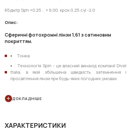
65дмтр Sph +0.25 ... + 6.00, крок 0,25 cyl -2.0
Опис:
Сферичні фотохромні лінзи 1,61 з сатиновим
покриттям.
Тонка.
Технологія Spin - це власний винахід компанії Divel
Italia, в якій збільшена швидкість затемнення і
просвітлення лінзи при будь-яких погодних умовах.
Краще рішення для безобідкових оправ!
Покриття: SILKEN (просвітлююче, водо-, брудо- і
ДОКЛАДНІШЕ
пилозахисне, міцне) бірюзового кольору.
Колір - сірий, коричневий.
ХАРАКТЕРИСТИКИ