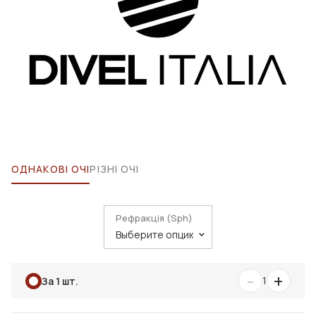
ОДНАКОВІ ОЧІ
РІЗНІ ОЧІ
Рефракція (Sph)
-
+
1
За 1 шт.