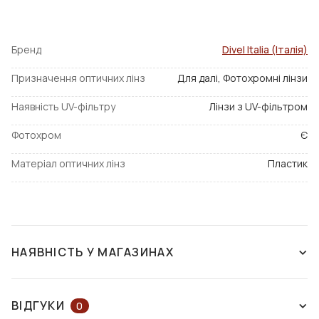
Бренд
Divel Italia (Італія)
Призначення оптичних лінз
Для далі, Фотохромні лінзи
Наявність UV-фільтру
Лінзи з UV-фільтром
Фотохром
Є
Матеріал оптичних лінз
Пластик
НАЯВНІСТЬ У МАГАЗИНАХ
НАЯВНІСТЬ У МАГАЗИНАХ
НА КАРТІ
ВІДГУКИ
0