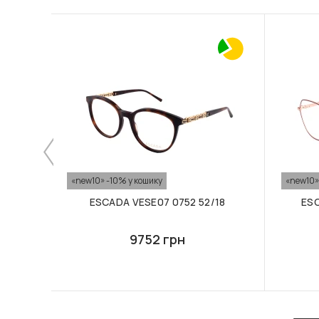
«new10» -10% у кошику
«new10»
ESCADA VESE07 0752 52/18
ESC
9752 грн