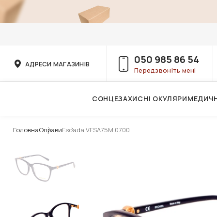
050 985 86 54
АДРЕСИ МАГАЗИНІВ
Передзвоніть мені
СОНЦЕЗАХИСНІ ОКУЛЯРИ
МЕДИЧН
Послуги дитячого лікаря-офтальмолога
Головна
Оправи
Escada VESA75M 0700