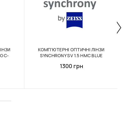
ІНЗИ
КОМП'ЮТЕРНІ ОПТИЧНІ ЛІНЗИ
ОФ
PGC-
SYNCHRONY SV 1.5 HMC BLUE
ЛІН
1300 грн