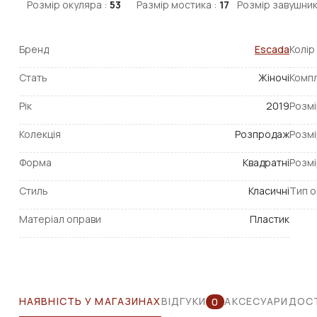
Розмір окуляра :
53
Размір мостика :
17
Розмір завушник
Бренд
Escada
Колір
Стать
Жіночі
Компл
Рік
2019
Розмі
Колекція
Розпродаж
Розмі
Форма
Квадратні
Розмі
Стиль
Класичні
Тип о
Матеріал оправи
Пластик
НАЯВНІСТЬ У МАГАЗИНАХ
ВІДГУКИ
АКСЕСУАРИ
ДОСТ
0