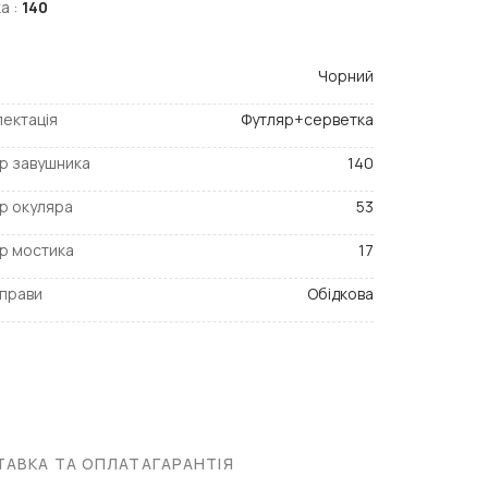
а :
140
Чорний
ектація
Футляр+серветка
р завушника
140
р окуляра
53
р мостика
17
прави
Обідкова
АВКА ТА ОПЛАТА
ГАРАНТІЯ