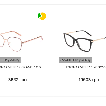
 -10% у кошику
«new10» -10% у кошику
ADA VESE39 02AM 54/16
ESCADA VESE43 700Y 55
8832 грн
10608 грн