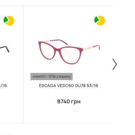
«new10» -10% у кошику
«new10
/16
ESCADA VESC60 0U78 53/16
ES
8740 грн