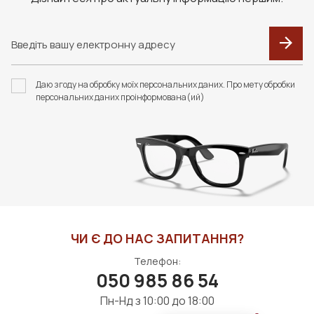
СПРЕЙ З ЕФЕКТОМ
НАБІР ОДНАРАЗОВИХ
АНТИ-ЗАПОТІВАННЯ
СЕРВЕТОК "ZEISS
NO FOG 10 МЛ S022
АНТИФОГ" (20 ШТУК)
Даю згоду на обробку моїх персональних даних. Про мету обробки
350 грн
1400 грн
персональних даних проінформована(ий)
ДО КОШИКА
ДО КОШИКА
ЧИ Є ДО НАС ЗАПИТАННЯ?
Телефон:
050 985 86 54
Пн-Нд з 10:00 до 18:00