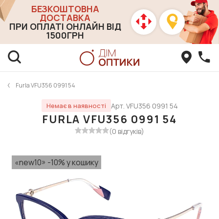
БЕЗКОШТОВНА
ДОСТАВКА
ПРИ ОПЛАТІ ОНЛАЙН ВІД
1500ГРН
Furla VFU356 0991 54
Арт. VFU356 0991 54
Немає в наявності
FURLA VFU356 0991 54
(0 відгуків)
«new10» -10% у кошику