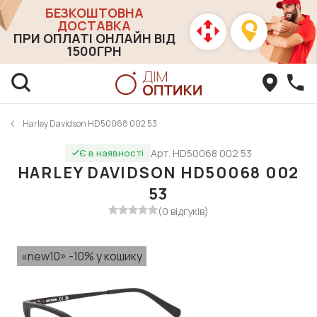
БЕЗКОШТОВНА
ДОСТАВКА
ПРИ ОПЛАТІ ОНЛАЙН ВІД
1500ГРН
Harley Davidson HD50068 002 53
Арт. HD50068 002 53
Є в наявності
HARLEY DAVIDSON HD50068 002
53
(0 відгуків)
«new10» -10% у кошику