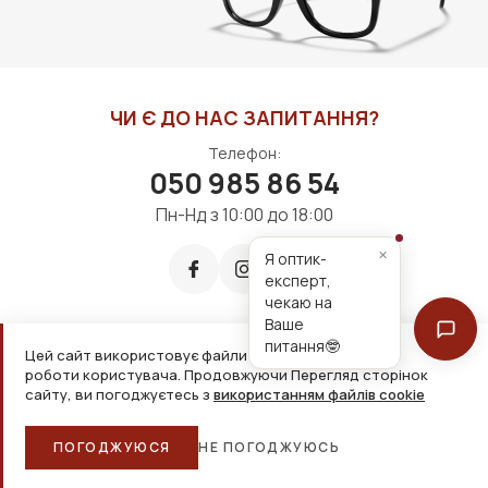
ЧИ Є ДО НАС ЗАПИТАННЯ?
Телефон:
050 985 86 54
Пн-Нд з 10:00 до 18:00
×
Я оптик-
експерт,
чекаю на
Ваше
питання🤓
Цей сайт використовує файли cookie для зручнішої
Приймаємо до оплати:
роботи користувача. Продовжуючи Перегляд сторінок
сайту, ви погоджуєтесь з
використанням файлів cookie
2026, ТОВ «Дім оптики» Усі права захищені
ПОГОДЖУЮСЯ
НЕ ПОГОДЖУЮСЬ
Головна
Каталог
Кошик
Обране
Більше