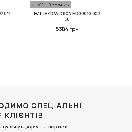
«new10» -10% у кошику
«new10
7 011
HARLEY DAVIDSON HD00010 002
HAR
58
5384 грн
ОДИМО СПЕЦІАЛЬНІ
Я КЛІЄНТІВ
актуальну інформацію першим!