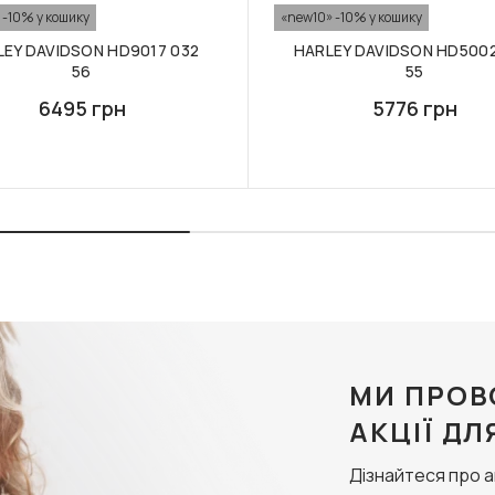
 -10% у кошику
«new10» -10% у кошику
LEY DAVIDSON HD9017 032
HARLEY DAVIDSON HD5002
56
55
6495 грн
5776 грн
МИ ПРОВ
АКЦІЇ ДЛ
Дізнайтеся про 