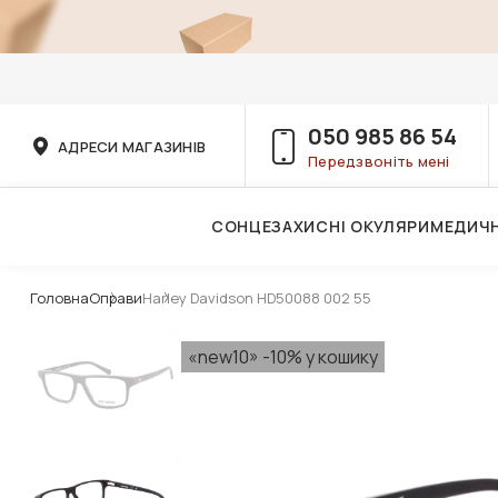
050 985 86 54
АДРЕСИ МАГАЗИНІВ
Передзвоніть мені
СОНЦЕЗАХИСНІ ОКУЛЯРИ
МЕДИЧН
Послуги дитячого лікаря-офтальмолога
Головна
Оправи
Harley Davidson HD50088 002 55
«new10» -10% у кошику