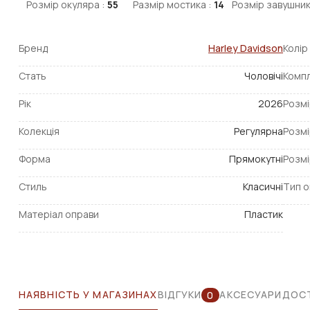
Розмір окуляра :
55
Размір мостика :
14
Розмір завушник
Бренд
Harley Davidson
Колір
Стать
Чоловічі
Компл
Рік
2026
Розмі
Колекція
Регулярна
Розмі
Форма
Прямокутні
Розмі
Стиль
Класичні
Тип о
Матеріал оправи
Пластик
НАЯВНІСТЬ У МАГАЗИНАХ
ВІДГУКИ
АКСЕСУАРИ
ДОСТ
0