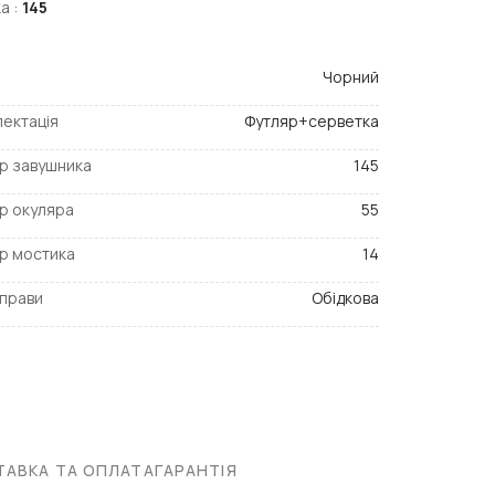
а :
145
Чорний
ектація
Футляр+серветка
р завушника
145
р окуляра
55
р мостика
14
прави
Обідкова
АВКА ТА ОПЛАТА
ГАРАНТІЯ