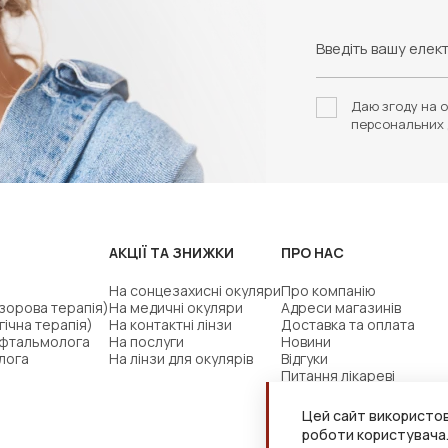
Даю згоду на о
персональних 
АКЦІЇ ТА ЗНИЖКИ
ПРО НАС
На сонцезахисні окуляри
Про компанію
(зорова терапія)
На медичні окуляри
Адреси магазинів
гічна терапія)
На контактні лінзи
Доставка та оплата
офтальмолога
На послуги
Новини
лога
На лінзи для окулярів
Відгуки
Питання лікареві
Цей сайт використов
роботи користувача