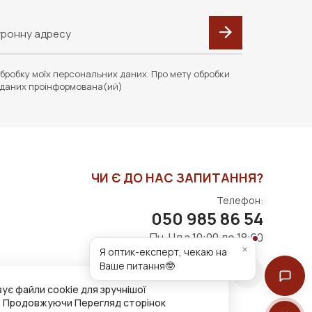
бробку моїх персональних даних. Про мету обробки
даних проінформована(ий)
ЧИ Є ДО НАС ЗАПИТАННЯ?
Телефон:
050 985 86 54
Пн-Нд з 10:00 до 18:00
×
Я оптик-експерт, чекаю на
Ваше питання🤓
ує файли cookie для зручнішої
. Продовжуючи Перегляд сторінок