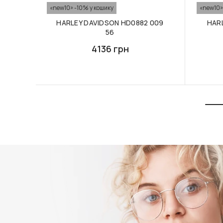
«new10» -10% у кошику
«new10»
HARLEY DAVIDSON HD0882 009
HAR
56
4136 грн