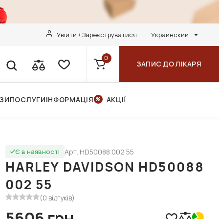
Увійти / Зареєструватися
Украинский
0
ЗАПИС ДО ЛІКАРЯ
НЗИ
ПОСЛУГИ
ІНФОРМАЦІЯ
АКЦІЇ
Арт. HD50088 002 55
Є в наявності
HARLEY DAVIDSON HD50088
002 55
(0 відгуків)
5606 грн