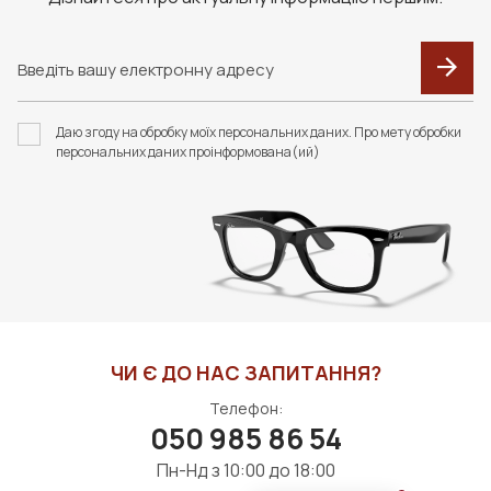
F117 ФУТЛЯР З
ЗАСІБ ДЛЯ ДОГЛЯДУ
СЕРВЕТКОЮ FASHION
ЗА ЛІНЗАМИ ZEISS,1Л
STYLE
(БЕЗ РОЗПИЛЮВАЧА)
Даю згоду на обробку моїх персональних даних. Про мету обробки
350 грн
3000 грн
персональних даних проінформована(ий)
ДО КОШИКА
ДО КОШИКА
ЧИ Є ДО НАС ЗАПИТАННЯ?
Телефон:
050 985 86 54
Пн-Нд з 10:00 до 18:00