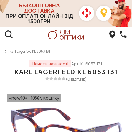
БЕЗКОШТОВНА
ДОСТАВКА
ПРИ ОПЛАТІ ОНЛАЙН ВІД
1500ГРН
Karl Lagerfeld KL 6053 131
Арт. KL 6053 131
Немає в наявності
KARL LAGERFELD KL 6053 131
(0 відгуків)
«new10» -10% у кошику