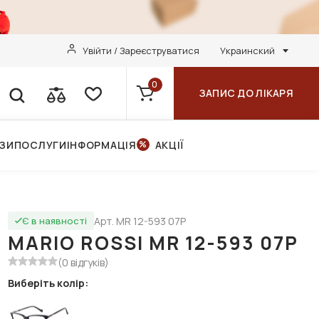
Увійти / Зареєструватися
Украинский
0
ЗАПИС ДО ЛІКАРЯ
НЗИ
ПОСЛУГИ
ІНФОРМАЦІЯ
АКЦІЇ
Арт. MR 12-593 07P
Є в наявності
MARIO ROSSI MR 12-593 07P
(0 відгуків)
Виберіть колір: