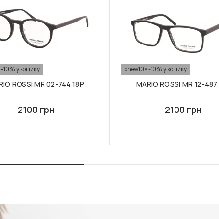
 -10% у кошику
«new10» -10% у кошику
IO ROSSI MR 02-744 18P
MARIO ROSSI MR 12-487
2100 грн
2100 грн