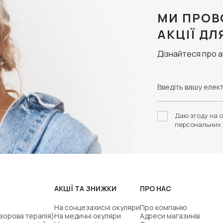
МИ ПРОВ
АКЦІЇ ДЛ
Дізнайтеся про 
Даю згоду на о
персональних 
АКЦІЇ ТА ЗНИЖКИ
ПРО НАС
На сонцезахисні окуляри
Про компанію
(зорова терапія)
На медичні окуляри
Адреси магазинів