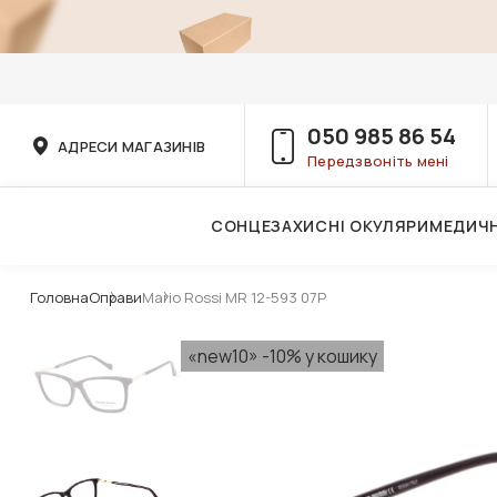
050 985 86 54
АДРЕСИ МАГАЗИНІВ
Передзвоніть мені
СОНЦЕЗАХИСНІ ОКУЛЯРИ
МЕДИЧН
Послуги дитячого лікаря-офтальмолога
Головна
Оправи
Mario Rossi MR 12-593 07P
«new10» -10% у кошику