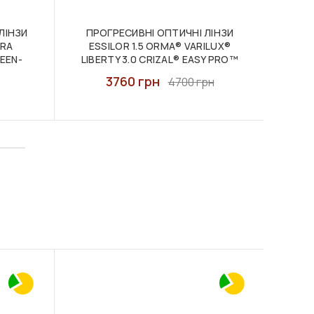
ЛІНЗИ
ПРОГРЕСИВНІ ОПТИЧНІ ЛІНЗИ
PRA
ESSILOR 1.5 ORMA® VARILUX®
АКОМ
EEN-
LIBERTY 3.0 CRIZAL® EASY PRO™
AC
3760 грн
4700 грн