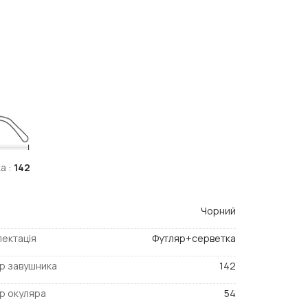
а :
142
Чорний
ектація
Футляр+серветка
р завушника
142
р окуляра
54