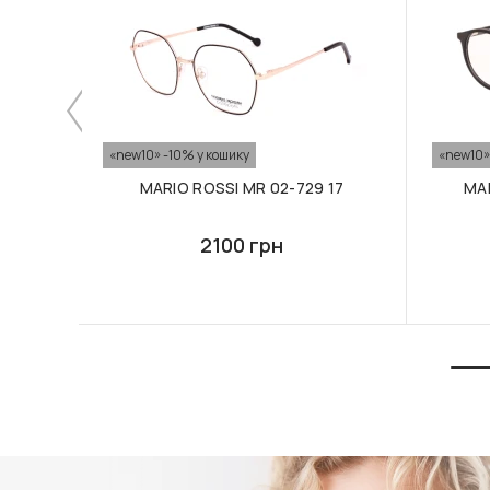
«new10» -10% у кошику
«new10»
MARIO ROSSI MR 02-729 17
MAR
2100 грн