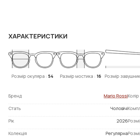
ХАРАКТЕРИСТИКИ
Розмір окуляра :
54
Размір мостика :
16
Розмір завушник
Бренд
Mario Rossi
Колір
Стать
Чоловічі
Компл
Рік
2026
Розмі
Колекція
Регулярна
Розмі