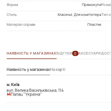
Форма
Прямокутні
Розмі
Стиль
Класичні, Для комп'ютера
Тип о
Матеріал оправи
Пластик
НАЯВНІСТЬ У МАГАЗИНАХ
ВІДГУКИ
АКСЕСУАРИ
ДОСТ
0
Наявність у магазинах
На карті
м. Київ
вул. Велика Васильківська, 114
Палац "Україна"