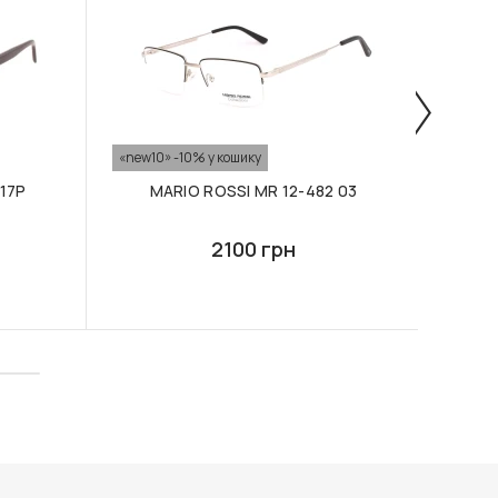
«new10» -10% у кошику
«new10
 17P
MARIO ROSSI MR 12-482 03
M
2100 грн