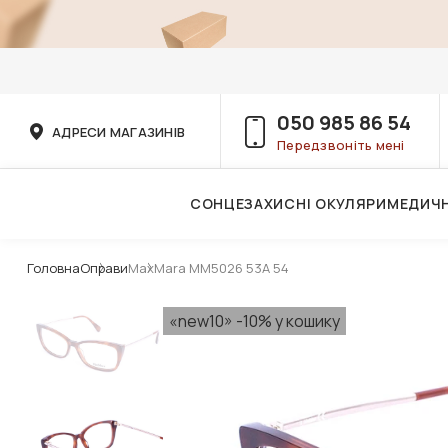
050 985 86 54
АДРЕСИ МАГАЗИНІВ
Передзвоніть мені
СОНЦЕЗАХИСНІ ОКУЛЯРИ
МЕДИЧН
Послуги дитячого лікаря-офтальмолога
Головна
Оправи
MaxMara MM5026 53A 54
«new10» -10% у кошику