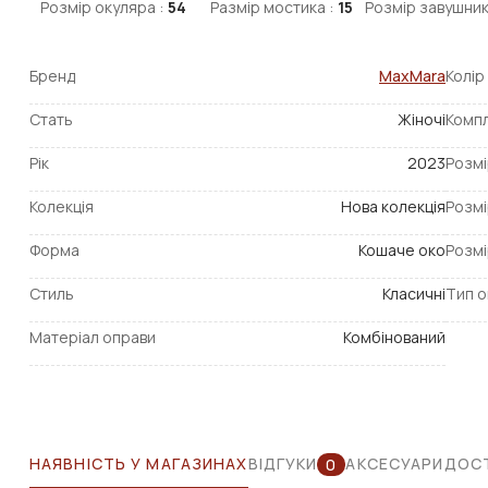
Розмір окуляра :
54
Размір мостика :
15
Розмір завушник
Бренд
MaxMara
Колір
Стать
Жіночі
Компл
Рік
2023
Розмі
Колекція
Нова колекція
Розмі
Форма
Кошаче око
Розмі
Стиль
Класичні
Тип о
Матеріал оправи
Комбінований
НАЯВНІСТЬ У МАГАЗИНАХ
ВІДГУКИ
АКСЕСУАРИ
ДОСТ
0