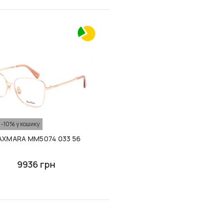
 -10% у кошику
XMARA MM5074 033 56
9936 грн