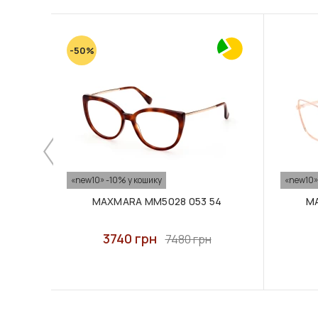
-50%
«new10» -10% у кошику
«new10»
MAXMARA MM5028 053 54
MA
3740 грн
7480 грн