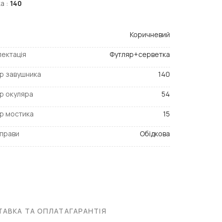
а :
140
Коричневий
ектація
Футляр+серветка
р завушника
140
р окуляра
54
р мостика
15
прави
Обідкова
АВКА ТА ОПЛАТА
ГАРАНТІЯ