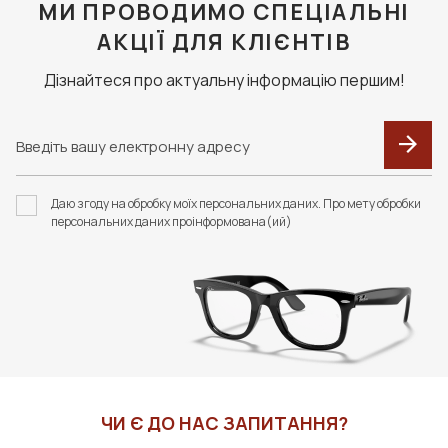
клієнт сплачує доставку та комісію за тарифами
МИ ПРОВОДИМО СПЕЦІАЛЬНІ
перевізника.
АКЦІЇ ДЛЯ КЛІЄНТІВ
Дізнайтеся про актуальну інформацію першим!
F101 ФУТЛЯР З
F106 ФУТЛЯР З
СЕРВЕТКОЮ FASHION
СЕРВЕТКОЮ FASHION
STYLE
STYLE
Даю згоду на обробку моїх персональних даних. Про мету обробки
259 грн
350 грн
персональних даних проінформована(ий)
ДО КОШИКА
ДО КОШИКА
ЧИ Є ДО НАС ЗАПИТАННЯ?