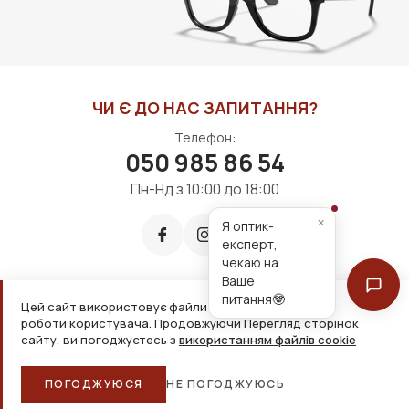
ЧИ Є ДО НАС ЗАПИТАННЯ?
Телефон:
050 985 86 54
Пн-Нд з 10:00 до 18:00
×
Я оптик-
експерт,
чекаю на
Ваше
питання🤓
Цей сайт використовує файли cookie для зручнішої
Приймаємо до оплати:
роботи користувача. Продовжуючи Перегляд сторінок
сайту, ви погоджуєтесь з
використанням файлів cookie
2026, ТОВ «Дім оптики» Усі права захищені
ПОГОДЖУЮСЯ
НЕ ПОГОДЖУЮСЬ
Головна
Каталог
Кошик
Обране
Більше