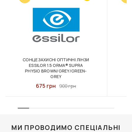
F055 В КОЛЬОРАХ.
ЗАСІБ ДЛЯ ДОГЛЯДУ
ФУТЛЯР З СЕРВЕТКОЮ
ЗА ЛІНЗАМИ ZEISS,1Л
FASHION STYLE
(БЕЗ РОЗПИЛЮВАЧА)
440 грн
3000 грн
ДО КОШИКА
ДО КОШИКА
СОНЦЕЗАХИСНІ ОПТИЧНІ ЛІНЗИ
О
ESSILOR 1.5 ORMA® SUPRA
PHYSIO BROWN/GREY/GREEN-
GREY
675 грн
900 грн
МИ ПРОВОДИМО СПЕЦІАЛЬНІ