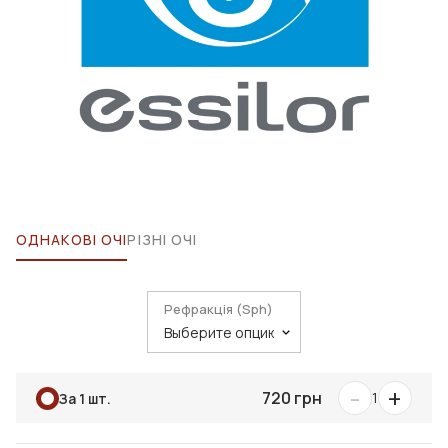
ОДНАКОВІ ОЧІ
РІЗНІ ОЧІ
Рефракція (Sph)
-
+
720 грн
1
За 1 шт.