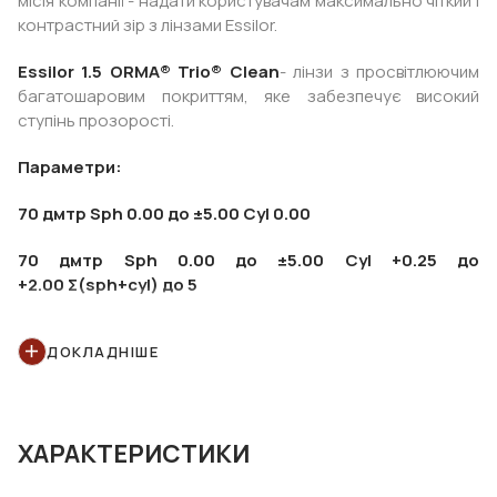
місія компанії - надати користувачам максимально чіткий і
контрастний зір з лінзами Essilor.
Essilor 1.5 ORMA® Trio® Clean
- лінзи з просвітлюючим
багатошаровим покриттям, яке забезпечує високий
ступінь прозорості.
Параметри:
70 дмтр Sph 0.00 до ±5.00 Cyl 0.00
70 дмтр Sph 0.00 до ±5.00 Cyl +0.25 до
+2.00 Σ(sph+cyl) до 5
ДОКЛАДНІШЕ
ХАРАКТЕРИСТИКИ