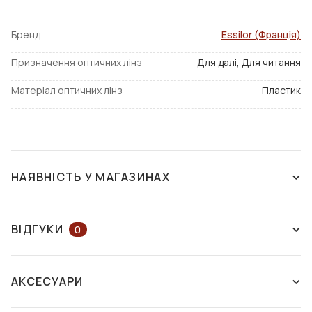
Бренд
Essilor (Франція)
Призначення оптичних лінз
Для далі, Для читання
Матеріал оптичних лінз
Пластик
НАЯВНІСТЬ У МАГАЗИНАХ
НАЯВНІСТЬ У МАГАЗИНАХ
НА КАРТІ
ВІДГУКИ
0
ЗАЛИШІТЬ ВІДГУК АБО ЗАПИТАЙТЕ
м. Харків
АКСЕСУАРИ
КОНСУЛЬТАНТА
Університетська, 31.
Історичний музей