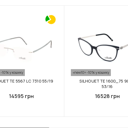
 -10% у кошику
«new10» -10% у кошику
OUETTE 5567 LС 7310 55/19
SILHOUETTE 1600_75 9
53/16
14595 грн
16528 грн