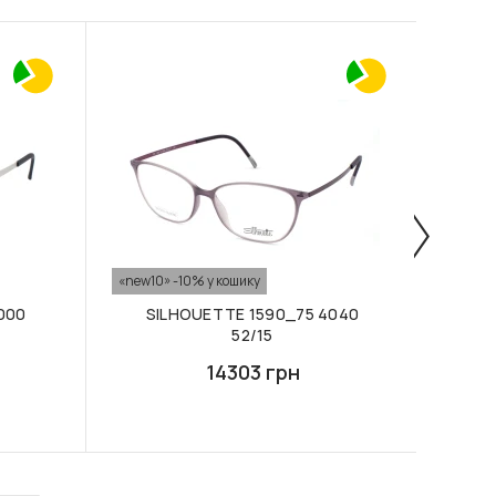
«new10» -10% у кошику
«new10
000
SILHOUETTE 1590_75 4040
SILH
52/15
14303 грн