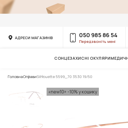
050 985 86 54
АДРЕСИ МАГАЗИНІВ
Передзвоніть мені
СОНЦЕЗАХИСНІ ОКУЛЯРИ
МЕДИЧН
Послуги дитячого лікаря-офтальмолога
Головна
Оправи
Silhouette 5599_70 3530 19/50
«new10» -10% у кошику