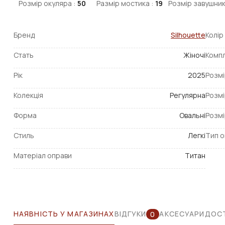
Розмір окуляра :
50
Размір мостика :
19
Розмір завушник
Бренд
Silhouette
Колір
Стать
Жіночі
Компл
Рік
2025
Розмі
Колекція
Регулярна
Розмі
Форма
Овальні
Розмі
Стиль
Легкі
Тип о
Матеріал оправи
Титан
НАЯВНІСТЬ У МАГАЗИНАХ
ВІДГУКИ
АКСЕСУАРИ
ДОСТ
0