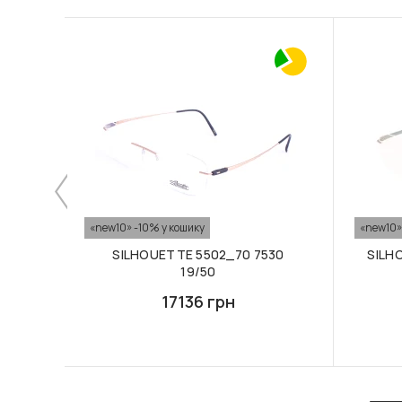
«new10» -10% у кошику
«new10»
SILHOUETTE 5502_70 7530
SILH
19/50
17136 грн