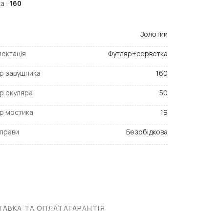
а :
160
Золотий
ектація
Футляр+серветка
р завушника
160
р окуляра
50
р мостика
19
прави
Безобідкова
АВКА ТА ОПЛАТА
ГАРАНТІЯ