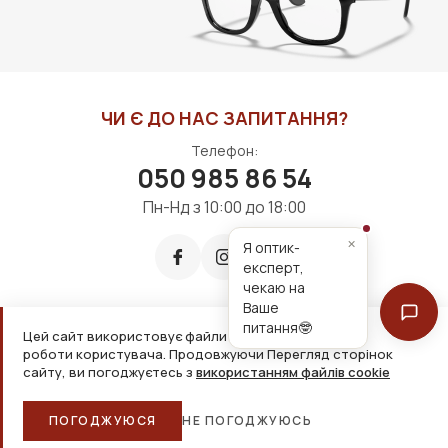
ЧИ Є ДО НАС ЗАПИТАННЯ?
Телефон:
050 985 86 54
Пн-Нд з 10:00 до 18:00
×
Я оптик-
експерт,
чекаю на
Ваше
питання🤓
Цей сайт використовує файли cookie для зручнішої
Приймаємо до оплати:
роботи користувача. Продовжуючи Перегляд сторінок
сайту, ви погоджуєтесь з
використанням файлів cookie
2026, ТОВ «Дім оптики» Усі права захищені
ПОГОДЖУЮСЯ
НЕ ПОГОДЖУЮСЬ
Головна
Каталог
Кошик
Обране
Більше