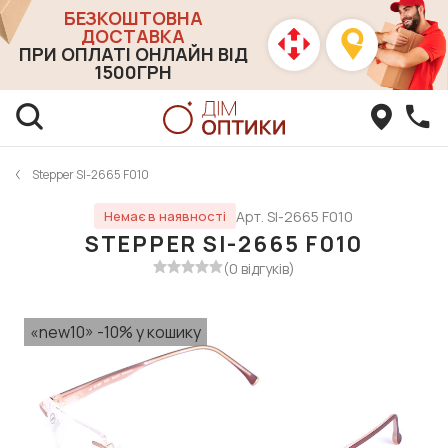
БЕЗКОШТОВНА
ДОСТАВКА
ПРИ ОПЛАТІ ОНЛАЙН ВІД
1500ГРН
Stepper SI-2665 F010
Арт. SI-2665 F010
Немає в наявності
STEPPER SI-2665 F010
(0 відгуків)
«new10» -10% у кошику