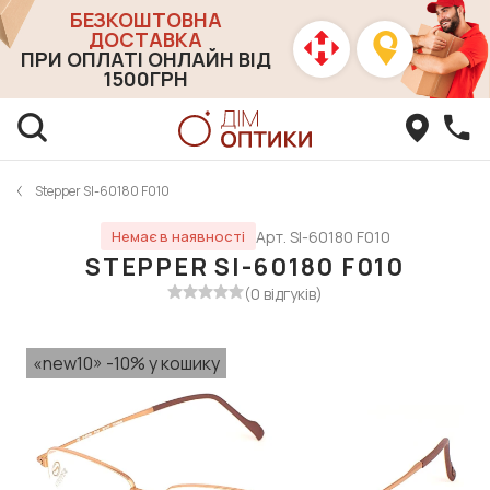
БЕЗКОШТОВНА
ДОСТАВКА
ПРИ ОПЛАТІ ОНЛАЙН ВІД
1500ГРН
Stepper SI-60180 F010
Арт. SI-60180 F010
Немає в наявності
STEPPER SI-60180 F010
(0 відгуків)
«new10» -10% у кошику