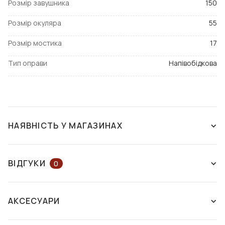
Розмір завушника
150
Розмір окуляра
55
Розмір мостика
17
Тип оправи
Напівобідкова
НАЯВНІСТЬ У МАГАЗИНАХ
ЗНЯТО З ВИРОБНИЦТВА
ВІДГУКИ
0
ЗАЛИШІТЬ ВІДГУК АБО ЗАПИТАЙТЕ
АКСЕСУАРИ
КОНСУЛЬТАНТА