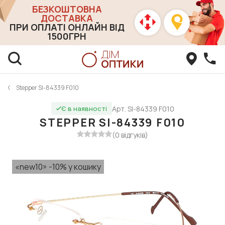
БЕЗКОШТОВНА
ДОСТАВКА
ПРИ ОПЛАТІ ОНЛАЙН ВІД
1500ГРН
Stepper SI-84339 F010
Арт. SI-84339 F010
Є в наявності
STEPPER SI-84339 F010
(0 відгуків)
«new10» -10% у кошику