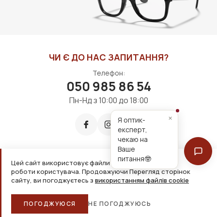
ЧИ Є ДО НАС ЗАПИТАННЯ?
Телефон:
050 985 86 54
Пн-Нд з 10:00 до 18:00
×
Я оптик-
експерт,
чекаю на
Ваше
питання🤓
Цей сайт використовує файли cookie для зручнішої
Приймаємо до оплати:
роботи користувача. Продовжуючи Перегляд сторінок
сайту, ви погоджуєтесь з
використанням файлів cookie
2026, ТОВ «Дім оптики» Усі права захищені
ПОГОДЖУЮСЯ
НЕ ПОГОДЖУЮСЬ
Головна
Каталог
Кошик
Обране
Більше