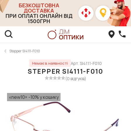
БЕЗКОШТОВНА
ДОСТАВКА
ПРИ ОПЛАТІ ОНЛАЙН ВІД
1500ГРН
Stepper SI4111-F010
Арт. SI4111-F010
Немає в наявності
STEPPER SI4111-F010
(0 відгуків)
«new10» -10% у кошику