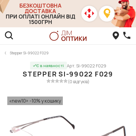
БЕЗКОШТОВНА
ДОСТАВКА
ПРИ ОПЛАТІ ОНЛАЙН ВІД
1500ГРН
Stepper SI-99022 F029
Арт. SI-99022 F029
Є в наявності
STEPPER SI-99022 F029
(0 відгуків)
«new10» -10% у кошику