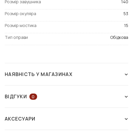
Розмір завушника
140
Розмір окуляра
53
Розмір мостика
15
Тип оправи
Обідкова
НАЯВНІСТЬ У МАГАЗИНАХ
ЗНЯТО З ВИРОБНИЦТВА
ВІДГУКИ
0
ЗАЛИШІТЬ ВІДГУК АБО ЗАПИТАЙТЕ
АКСЕСУАРИ
КОНСУЛЬТАНТА