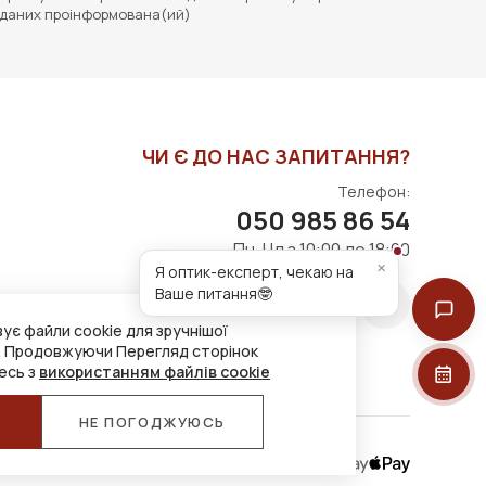
даних проінформована(ий)
ЧИ Є ДО НАС ЗАПИТАННЯ?
Телефон:
050 985 86 54
Пн-Нд з 10:00 до 18:00
×
Я оптик-експерт, чекаю на
Ваше питання🤓
ує файли cookie для зручнішої
. Продовжуючи Перегляд сторінок
есь з
використанням файлів cookie
Я
НЕ ПОГОДЖУЮСЬ
Приймаємо до оплати: