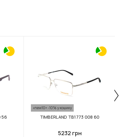
«new10» -10% у кошику
«new10
 56
TIMBERLAND TB1773 008 60
T
5232 грн