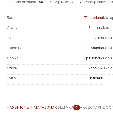
Розмір окуляра :
56
Размір мостика :
17
Розмір завушник
Бренд
Timberland
Матер
Стать
Чоловічі
Компл
Рік
2025
Розмі
Колекція
Регулярна
Розмі
Форма
Прямокутні
Розмі
Стиль
Класичні
Тип о
Колір
Зелений
НАЯВНІСТЬ У МАГАЗИНАХ
ВІДГУКИ
АКСЕСУАРИ
ДОСТ
0