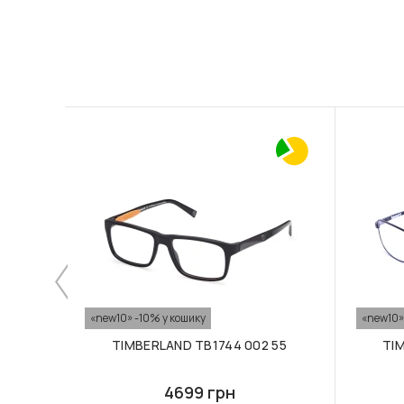
«new10» -10% у кошику
«new10»
TIMBERLAND TB1744 002 55
TI
4699 грн