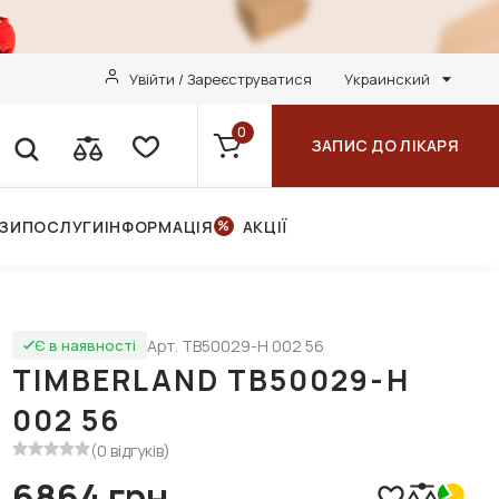
Увійти / Зареєструватися
Украинский
0
ЗАПИС ДО ЛІКАРЯ
НЗИ
ПОСЛУГИ
ІНФОРМАЦІЯ
АКЦІЇ
Арт. TB50029-H 002 56
Є в наявності
TIMBERLAND TB50029-H
002 56
(0 відгуків)
6864 грн