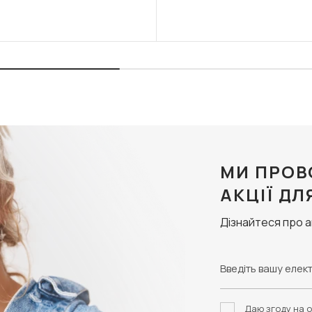
МИ ПРОВ
АКЦІЇ ДЛ
Дізнайтеся про 
Даю згоду на о