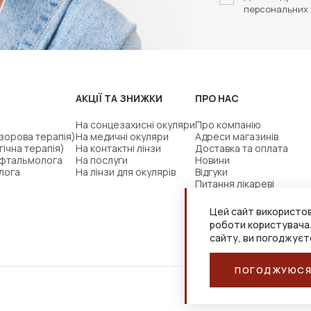
персональних 
АКЦІЇ ТА ЗНИЖКИ
ПРО НАС
На сонцезахисні окуляри
Про компанію
(зорова терапія)
На медичні окуляри
Адреси магазинів
гічна терапія)
На контактні лінзи
Доставка та оплата
офтальмолога
На послуги
Новини
лога
На лінзи для окулярів
Відгуки
Питання лікареві
Цей сайт використов
роботи користувача
сайту, ви погоджуєт
ПОГОДЖУЮС