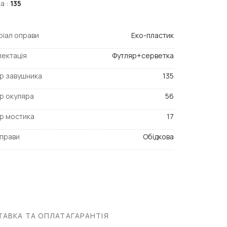
а :
135
іал оправи
Еко-пластик
ектація
Футляр+серветка
р завушника
135
р окуляра
56
р мостика
17
прави
Обідкова
АВКА ТА ОПЛАТА
ГАРАНТІЯ