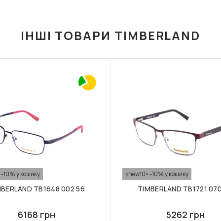
ІНШІ ТОВАРИ TIMBERLAND
 -10% у кошику
«new10» -10% у кошику
MBERLAND TB1648 002 56
TIMBERLAND TB1721 070
6168 грн
5262 грн