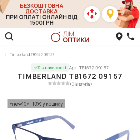
БЕЗКОШТОВНА
ДОСТАВКА
ПРИ ОПЛАТІ ОНЛАЙН ВІД
1500ГРН
Timberland TB1672 091 57
Арт. TB1672 091 57
Є в наявності
TIMBERLAND TB1672 091 57
(0 відгуків)
«new10» -10% у кошику