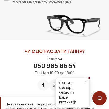
персональних даних проінформована(ий)
ЧИ Є ДО НАС ЗАПИТАННЯ?
Телефон:
050 985 86 54
Пн-Нд з 10:00 до 18:00
×
Я оптик-
експерт,
чекаю на
Ваше
питання🤓
Цей сайт використовує файли cookie для зручнішої
Приймаємо до оплати:
роботи користувача. Продовжуючи Перегляд сторінок