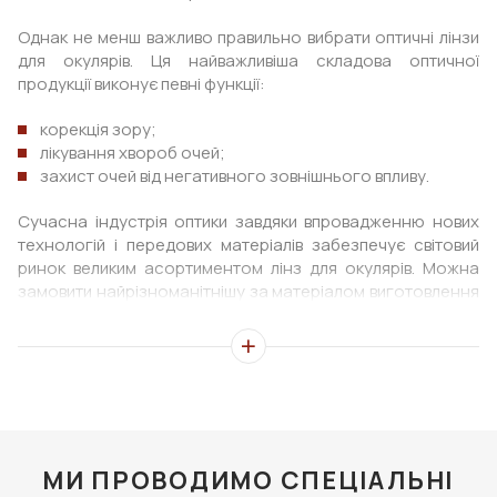
Однак не менш важливо правильно вибрати оптичні лінзи
для окулярів. Ця найважливіша складова оптичної
продукції виконує певні функції:
корекція зору;
лікування хвороб очей;
захист очей від негативного зовнішнього впливу.
Сучасна індустрія оптики завдяки впровадженню нових
технологій і передових матеріалів забезпечує світовий
ринок великим асортиментом лінз для окулярів. Можна
замовити найрізноманітнішу за матеріалом виготовлення
та призначення оптичну продукцію з різноманітними
властивостями.
Щоб купити оптимальний варіант лінз, які максимально
підійдуть саме вам, потрібно призначення офтальмолога
та грамотний підхід до підбору оптичної продукції.
Мережа салонів "Дім Оптики" запрошує всіх, хто планує
МИ ПРОВОДИМО СПЕЦІАЛЬНІ