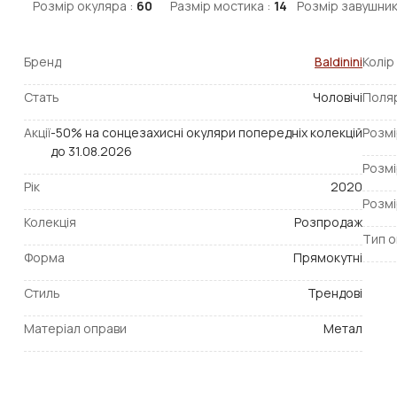
Розмір окуляра :
60
Размір мостика :
14
Розмір завушник
Бренд
Baldinini
Колір
Стать
Чоловічі
Поля
Акції
-50% на сонцезахисні окуляри попередніх колекцій
Розмі
до 31.08.2026
Розмі
Рік
2020
Розмі
Колекція
Розпродаж
Тип о
Форма
Прямокутні
Стиль
Трендові
Матеріал оправи
Метал