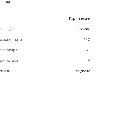
а :
140
Коричневий
ризація
Немає
р завушника
140
р окуляра
60
р мостика
14
прави
Обідкова