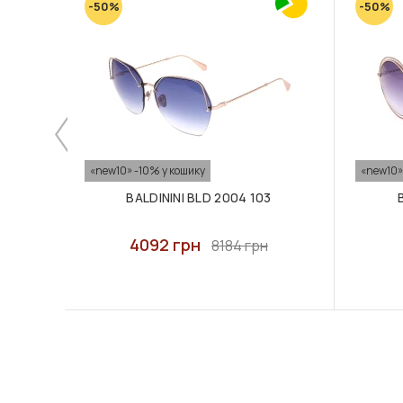
-50%
-50%
«new10» -10% у кошику
«new10»
BALDININI BLD 2004 103
4092 грн
8184 грн