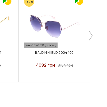
-50%
«new10» -10% у кошику
1
BALDININI BLD 2004 102
4092 грн
н
8184 грн