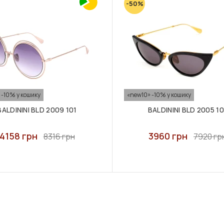
-50%
 -10% у кошику
«new10» -10% у кошику
BALDININI BLD 2009 101
BALDININI BLD 2005 10
4158 грн
3960 грн
8316 грн
7920 гр