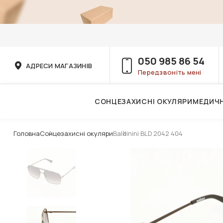
050 985 86 54
АДРЕСИ МАГАЗИНІВ
Передзвоніть мені
СОНЦЕЗАХИСНІ ОКУЛЯРИ
МЕДИЧН
Послуги дитячого лікаря-офтальмолога
Головна
Сонцезахисні окуляри
Baldinini BLD 2042 404