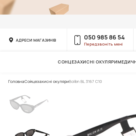
050 985 86 54
АДРЕСИ МАГАЗИНІВ
Передзвоніть мені
СОНЦЕЗАХИСНІ ОКУЛЯРИ
МЕДИЧН
Послуги дитячого лікаря-офтальмолога
Головна
Сонцезахисні окуляри
Bolon BL 3167 C10