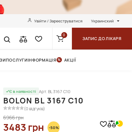
Увійти / Зареєструватися
Украинский
0
ЗАПИС ДО ЛІКАРЯ
НЗИ
ПОСЛУГИ
ІНФОРМАЦІЯ
АКЦІЇ
Арт. BL 3167 C10
Є в наявності
BOLON BL 3167 C10
(0 відгуків)
6966 грн
3483 грн
-50%