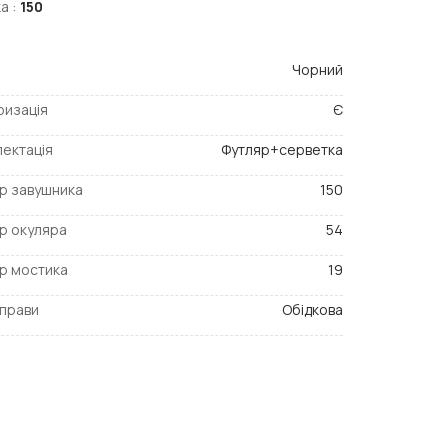
а :
150
Чорний
ризація
Є
ектація
Футляр+серветка
р завушника
150
р окуляра
54
р мостика
19
прави
Обідкова