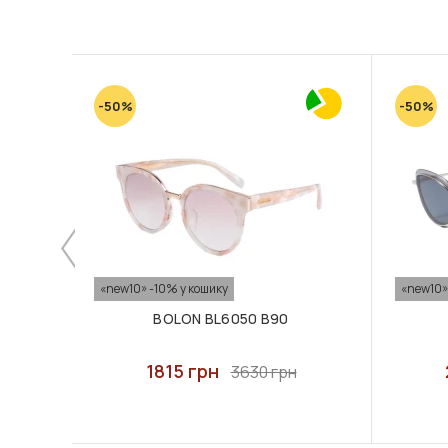
-50%
-50%
«new10» -10% у кошику
«new10»
BOLON BL6050 B90
1815 грн
3630 грн