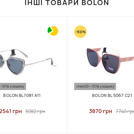
ІНШІ ТОВАРИ BOLON
-50%
 -10% у кошику
«new10» -10% у кошику
BOLON BL7081 A11
BOLON BL 5067 C21
2541 грн
3870 грн
5082 грн
7740 гр