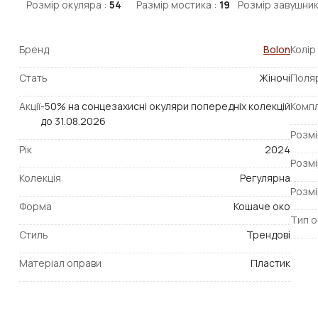
Розмір окуляра :
54
Размір мостика :
19
Розмір завушник
Бренд
Bolon
Колір
Стать
Жіночі
Поля
Акції
-50% на сонцезахисні окуляри попередніх колекцій
Компл
до 31.08.2026
Розмі
Рік
2024
Розмі
Колекція
Регулярна
Розмі
Форма
Кошаче око
Тип о
Стиль
Трендові
Матеріал оправи
Пластик