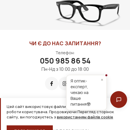
ДО КОШИКА
ДО КОШИКА
ЧИ Є ДО НАС ЗАПИТАННЯ?
Телефон:
050 985 86 54
Пн-Нд з 10:00 до 18:00
×
Я оптик-
експерт,
чекаю на
Ваше
питання🤓
Цей сайт використовує файли cookie для зручнішої
Приймаємо до оплати:
роботи користувача. Продовжуючи Перегляд сторінок
сайту, ви погоджуєтесь з
використанням файлів cookie
2026, ТОВ «Дім оптики» Усі права захищені