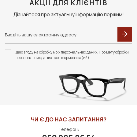
клієнт сплачує доставку та комісію за тарифами
АКЦІЇ ДЛЯ КЛІЄНТІВ
перевізника.
Дізнайтеся про актуальну інформацію першим!
F094 В КОЛЬОРАХ.
ЗАСІБ ДЛЯ ДОГЛЯДУ
ФУТЛЯР З СЕРВЕТКОЮ
ЗА ЛІНЗАМИ ZEISS,1Л
Даю згоду на обробку моїх персональних даних. Про мету обробки
FASHION STYLE
(БЕЗ РОЗПИЛЮВАЧА)
персональних даних проінформована(ий)
400 грн
3000 грн
ДО КОШИКА
ДО КОШИКА
ЧИ Є ДО НАС ЗАПИТАННЯ?
Телефон: