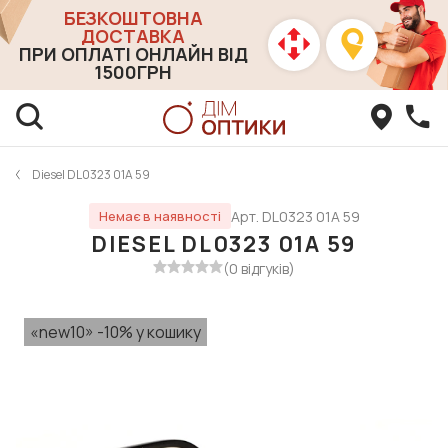
БЕЗКОШТОВНА
ДОСТАВКА
ПРИ ОПЛАТІ ОНЛАЙН ВІД
1500ГРН
Diesel DL0323 01A 59
Арт. DL0323 01A 59
Немає в наявності
DIESEL DL0323 01A 59
(0 відгуків)
«new10» -10% у кошику