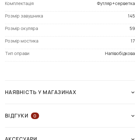
Комплектація
Футляр+серветка
Розмір завушника
145
Розмір окуляра
59
Розмір мостика
17
Тип оправи
Напівобідкова
НАЯВНІСТЬ У МАГАЗИНАХ
ЗНЯТО З ВИРОБНИЦТВА
ВІДГУКИ
0
ЗАЛИШІТЬ ВІДГУК АБО ЗАПИТАЙТЕ
АКСЕСУАРИ