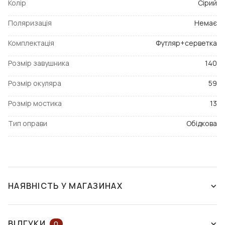
Колір
Сірий
Поляризація
Немає
Комплектація
Футляр+серветка
Розмір завушника
140
Розмір окуляра
59
Розмір мостика
13
Тип оправи
Обідкова
НАЯВНІСТЬ У МАГАЗИНАХ
ЗНЯТО З ВИРОБНИЦТВА
ВІДГУКИ
0