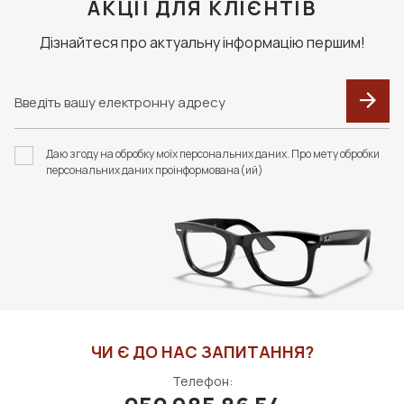
клієнт сплачує доставку та комісію за тарифами
АКЦІЇ ДЛЯ КЛІЄНТІВ
перевізника.
Дізнайтеся про актуальну інформацію першим!
F007 В КОЛЬОРАХ.
ЗАСІБ ДЛЯ ДОГЛЯДУ
ФУТЛЯР З СЕРВЕТКОЮ
ЗА ЛІНЗАМИ ZEISS,1Л
Даю згоду на обробку моїх персональних даних. Про мету обробки
FASHION STYLE
(БЕЗ РОЗПИЛЮВАЧА)
персональних даних проінформована(ий)
284 грн
3000 грн
ДО КОШИКА
ДО КОШИКА
ЧИ Є ДО НАС ЗАПИТАННЯ?
Телефон: