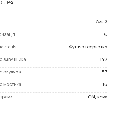
а :
142
Синій
ризація
Є
ектація
Футляр+серветка
р завушника
142
р окуляра
57
р мостика
16
прави
Обідкова