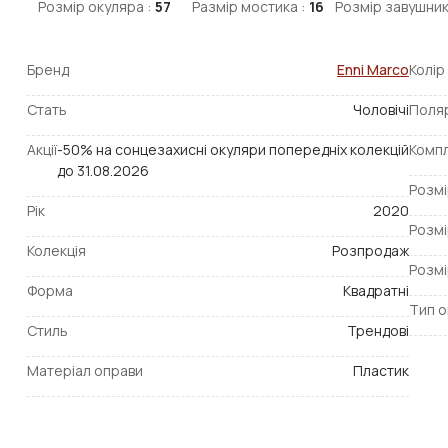
Розмір окуляра :
57
Размір мостика :
16
Розмір завушник
Бренд
Enni Marco
Колір
Стать
Чоловічі
Поля
Акції
-50% на сонцезахисні окуляри попередніх колекцій
Компл
до 31.08.2026
Розмі
Рік
2020
Розмі
Колекція
Розпродаж
Розмі
Форма
Квадратні
Тип о
Стиль
Трендові
Матеріал оправи
Пластик