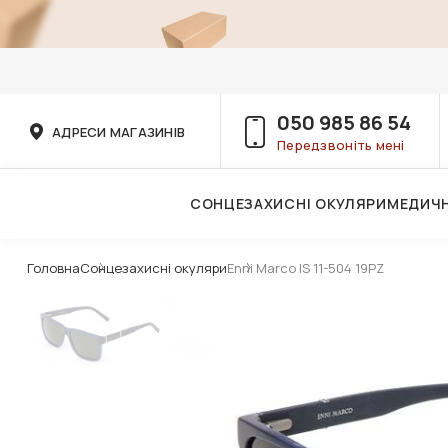
050 985 86 54
АДРЕСИ МАГАЗИНІВ
Передзвоніть мені
СОНЦЕЗАХИСНІ ОКУЛЯРИ
МЕДИЧН
Послуги дитячого лікаря-офтальмолога
Головна
Сонцезахисні окуляри
Enni Marco IS 11-504 19PZ