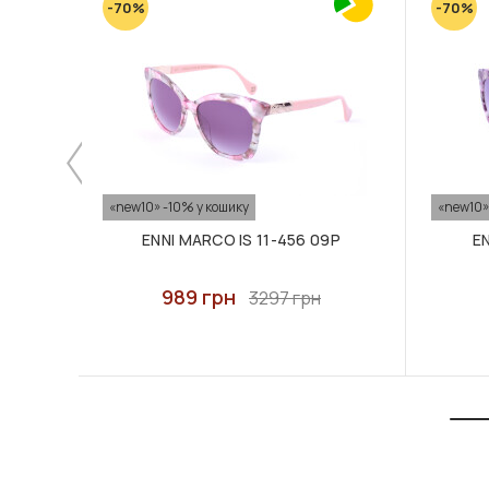
-70%
-70%
«new10» -10% у кошику
«new10»
ENNI MARCO IS 11-456 09P
EN
989 грн
3297 грн