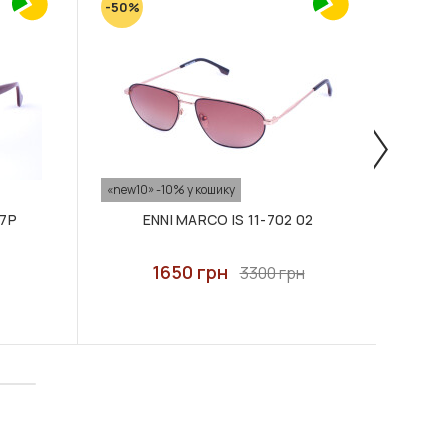
-50%
«new10» -10% у кошику
«new10
37P
ENNI MARCO IS 11-702 02
E
1650 грн
3300 грн