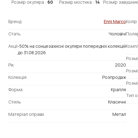
Розмір окуляра :
60
Размір мостика :
14
Розмір завушник
Бренд
Enni Marco
Колір
Стать
Чоловічі
Поля
Акції
-50% на сонцезахисні окуляри попередніх колекцій
Компл
до 31.08.2026
Розмі
Рік
2020
Розмі
Колекція
Розпродаж
Розмі
Форма
Крапля
Тип о
Стиль
Класичні
Матеріал оправи
Метал