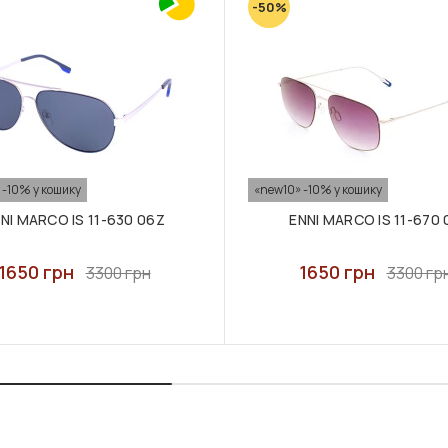
-50%
 -10% у кошику
«new10» -10% у кошику
NI MARCO IS 11-630 06Z
ENNI MARCO IS 11-670 
1650 грн
1650 грн
3300 грн
3300 гр