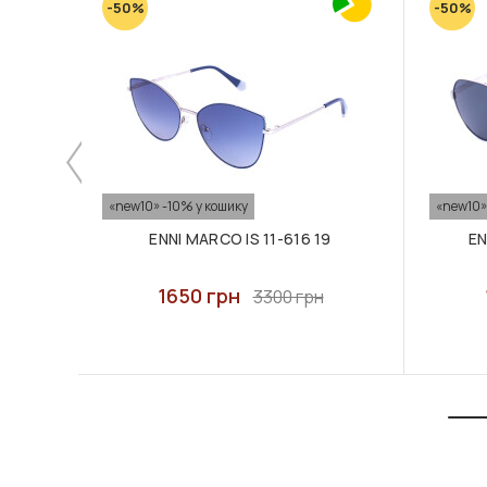
-50%
-50%
«new10» -10% у кошику
«new10»
ENNI MARCO IS 11-616 19
EN
1650 грн
3300 грн