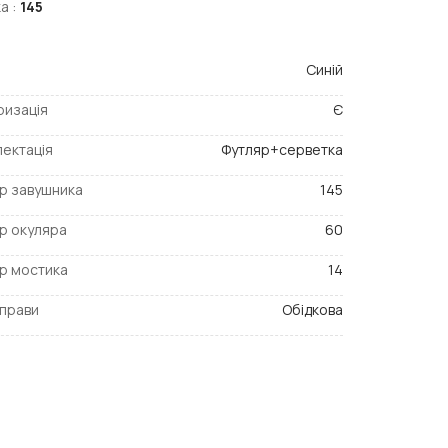
а :
145
Синій
ризація
Є
ектація
Футляр+серветка
р завушника
145
р окуляра
60
р мостика
14
прави
Обідкова