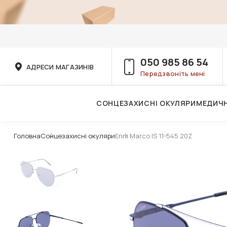
050 985 86 54
АДРЕСИ МАГАЗИНІВ
Передзвоніть мені
СОНЦЕЗАХИСНІ ОКУЛЯРИ
МЕДИЧН
Послуги дитячого лікаря-офтальмолога
Головна
Сонцезахисні окуляри
Enni Marco IS 11-545 20Z