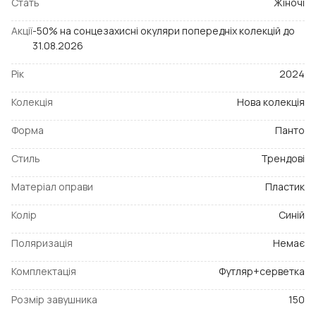
Стать
Жіночі
Акції
-50% на сонцезахисні окуляри попередніх колекцій до
31.08.2026
Рік
2024
Колекція
Нова колекція
Форма
Панто
Стиль
Трендові
Матеріал оправи
Пластик
Колір
Синій
Поляризація
Немає
Комплектація
Футляр+серветка
Розмір завушника
150