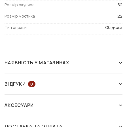
Розмір окуляра
52
Розмір мостика
22
Тип оправи
Обідкова
НАЯВНІСТЬ У МАГАЗИНАХ
НАЯВНІСТЬ У МАГАЗИНАХ
НА КАРТІ
ВІДГУКИ
0
ЗАЛИШІТЬ ВІДГУК АБО ЗАПИТАЙТЕ
м. Київ
АКСЕСУАРИ
КОНСУЛЬТАНТА
вул. Велика Васильківська, 114
Палац "Україна"
Є в
ДОСТАВКА ТА ОПЛАТА
наявності