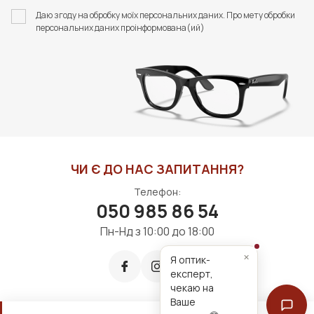
СЕРВЕТКОЮ FASHION
ЗА ЛІНЗАМИ ZEISS,1Л
Даю згоду на обробку моїх персональних даних. Про мету обробки
STYLE
(БЕЗ РОЗПИЛЮВАЧА)
персональних даних проінформована(ий)
350 грн
3000 грн
ДО КОШИКА
ДО КОШИКА
ЧИ Є ДО НАС ЗАПИТАННЯ?
Телефон:
050 985 86 54
Пн-Нд з 10:00 до 18:00
×
Я оптик-
експерт,
чекаю на
Ваше