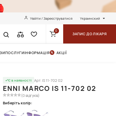
Увійти / Зареєструватися
Украинский
0
ЗАПИС ДО ЛІКАРЯ
НЗИ
ПОСЛУГИ
ІНФОРМАЦІЯ
АКЦІЇ
Арт. IS 11-702 02
Є в наявності
ENNI MARCO IS 11-702 02
(0 відгуків)
Виберіть колір: