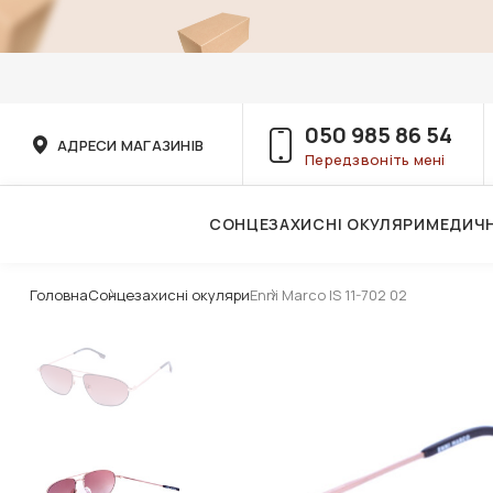
050 985 86 54
АДРЕСИ МАГАЗИНІВ
Передзвоніть мені
СОНЦЕЗАХИСНІ ОКУЛЯРИ
МЕДИЧН
Послуги дитячого лікаря-офтальмолога
Головна
Сонцезахисні окуляри
Enni Marco IS 11-702 02