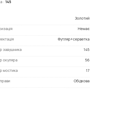
а :
145
Золотий
ризація
Немає
ектація
Футляр+серветка
р завушника
145
р окуляра
56
р мостика
17
прави
Обідкова