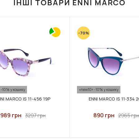
ІНШІ ТОВАРИ ENNI MARCO
-70%
 -10% у кошику
«new10» -10% у кошику
NI MARCO IS 11-456 19P
ENNI MARCO IS 11-334 
989 грн
890 грн
3297 грн
2965 гр