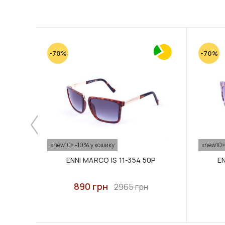
-70%
-70%
«new10» -10% у кошику
«new10»
ENNI MARCO IS 11-354 50P
EN
890 грн
2965 грн