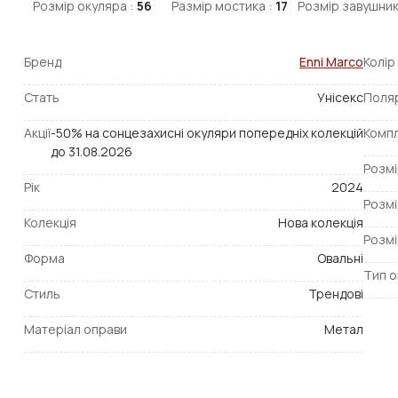
Розмір окуляра :
56
Размір мостика :
17
Розмір завушник
Бренд
Enni Marco
Колір
Стать
Унісекс
Поля
Акції
-50% на сонцезахисні окуляри попередніх колекцій
Компл
до 31.08.2026
Розмі
Рік
2024
Розмі
Колекція
Нова колекція
Розмі
Форма
Овальні
Тип о
Стиль
Трендові
Матеріал оправи
Метал