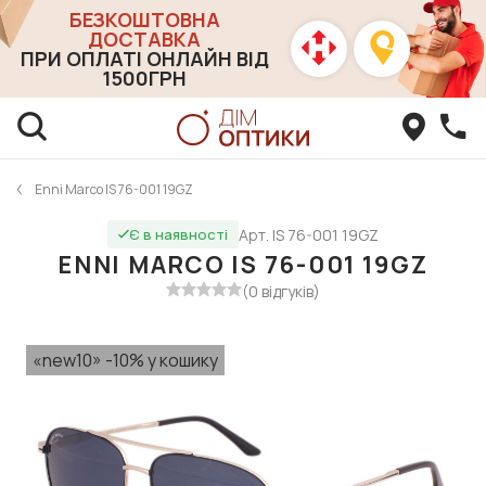
БЕЗКОШТОВНА
ДОСТАВКА
ПРИ ОПЛАТІ ОНЛАЙН ВІД
1500ГРН
Enni Marco IS 76-001 19GZ
Арт. IS 76-001 19GZ
Є в наявності
ENNI MARCO IS 76-001 19GZ
(0 відгуків)
«new10» -10% у кошику