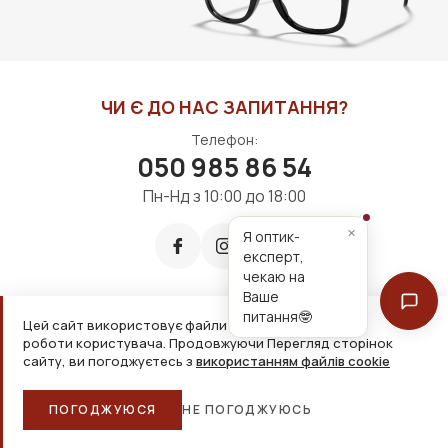
ЧИ Є ДО НАС ЗАПИТАННЯ?
Телефон:
050 985 86 54
Пн-Нд з 10:00 до 18:00
×
Я оптик-
експерт,
чекаю на
Ваше
питання🤓
Цей сайт використовує файли cookie для зручнішої
Приймаємо до оплати:
роботи користувача. Продовжуючи Перегляд сторінок
сайту, ви погоджуєтесь з
використанням файлів cookie
2026, ТОВ «Дім оптики» Усі права захищені
ПОГОДЖУЮСЯ
НЕ ПОГОДЖУЮСЬ
Головна
Каталог
Кошик
Обране
Більше