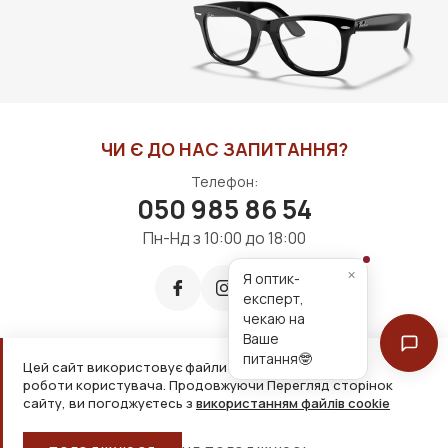
ДО КОШИКА
ДО КОШИКА
ЧИ Є ДО НАС ЗАПИТАННЯ?
Телефон:
050 985 86 54
Пн-Нд з 10:00 до 18:00
×
Я оптик-
експерт,
чекаю на
Ваше
питання🤓
Цей сайт використовує файли cookie для зручнішої
Приймаємо до оплати:
роботи користувача. Продовжуючи Перегляд сторінок
сайту, ви погоджуєтесь з
використанням файлів cookie
2026, ТОВ «Дім оптики» Усі права захищені