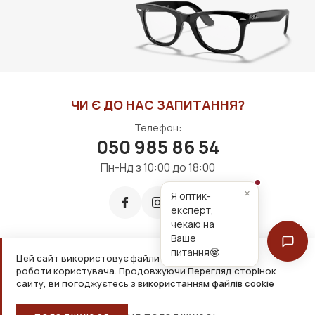
ДО КОШИКА
ДО КОШИКА
ЧИ Є ДО НАС ЗАПИТАННЯ?
Телефон:
050 985 86 54
Пн-Нд з 10:00 до 18:00
×
Я оптик-
експерт,
чекаю на
Ваше
питання🤓
Цей сайт використовує файли cookie для зручнішої
Приймаємо до оплати:
роботи користувача. Продовжуючи Перегляд сторінок
сайту, ви погоджуєтесь з
використанням файлів cookie
2026, ТОВ «Дім оптики» Усі права захищені