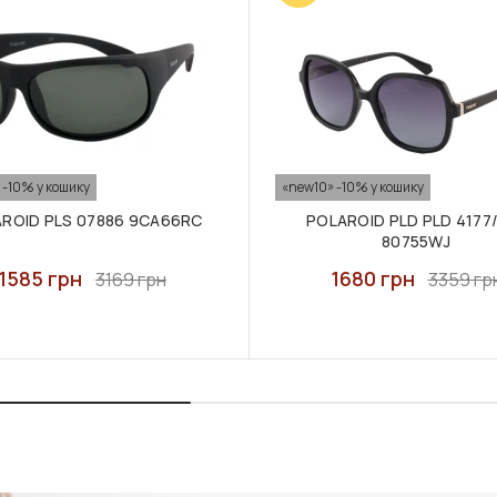
 -10% у кошику
«new10» -10% у кошику
ROID PLS 07886 9CA66RC
POLAROID PLD PLD 4177
80755WJ
1585 грн
1680 грн
3169 грн
3359 гр