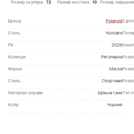
Розмір окуляра :
72
Размір мостика :
10
Розмір завушник
Бренд
Polaroid
З діо
Стать
Чоловічі
Поля
Рік
2026
Компл
Колекція
Регулярна
Розмі
Форма
Маска
Розмі
Стиль
Спортивні
Розмі
Матеріал оправи
Щільна гума
Тип о
Колір
Чорний