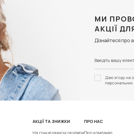
МИ ПРОВ
АКЦІЇ ДЛ
Дізнайтеся про 
Даю згоду на о
персональних 
АКЦІЇ ТА ЗНИЖКИ
ПРО НАС
На сонцезахисні окуляри
Про компанію