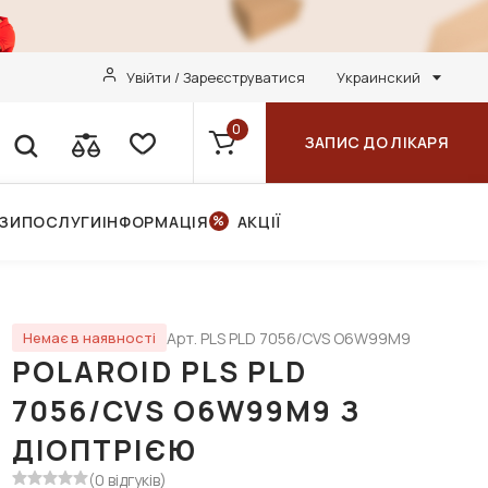
Увійти / Зареєструватися
Украинский
0
ЗАПИС ДО ЛІКАРЯ
НЗИ
ПОСЛУГИ
ІНФОРМАЦІЯ
АКЦІЇ
Арт. PLS PLD 7056/CVS O6W99M9
Немає в наявності
POLAROID PLS PLD
7056/CVS O6W99M9 З
ДІОПТРІЄЮ
(0 відгуків)