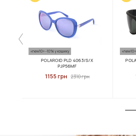
«new10» -10% у кошику
«new10»
POLAROID PLD 4063/S/X
POLA
PJP56MF
1155 грн
2310 грн