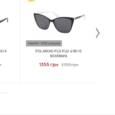
«new10» -10% у кошику
«new10
/S/X
POLAROID PLD PLD 4181/S
POL
80S56M9
1355 грн
н
2709 грн