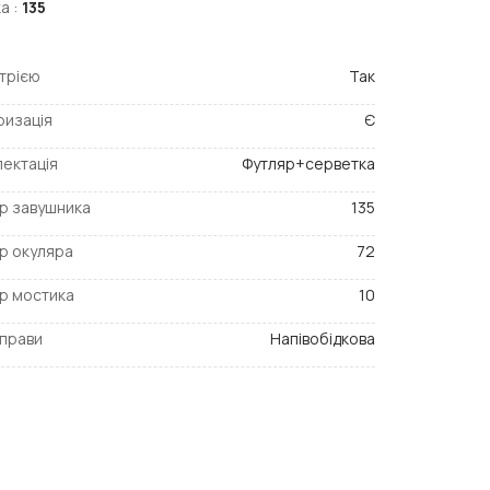
а :
135
птрією
Так
ризація
Є
ектація
Футляр+серветка
р завушника
135
р окуляра
72
р мостика
10
прави
Напівобідкова