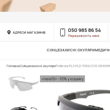
050 985 86 54
АДРЕСИ МАГАЗИНІВ
Передзвоніть мені
СОНЦЕЗАХИСНІ ОКУЛЯРИ
МЕДИЧН
Послуги дитячого лікаря-офтальмолога
Головна
Сонцезахисні окуляри
Polaroid PLS PLD 7056/CVS O6W99M
«new10» -10% у кошику