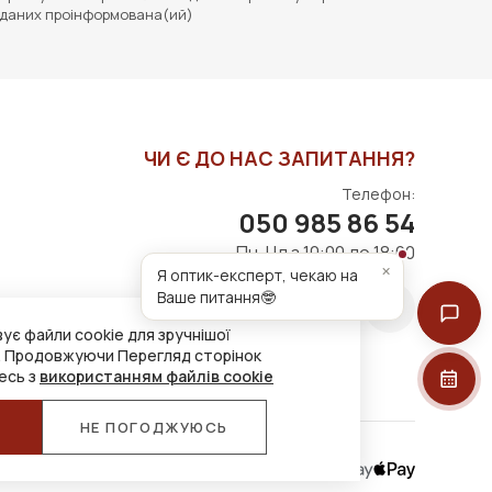
даних проінформована(ий)
ЧИ Є ДО НАС ЗАПИТАННЯ?
Телефон:
050 985 86 54
Пн-Нд з 10:00 до 18:00
×
Я оптик-експерт, чекаю на
Ваше питання🤓
ує файли cookie для зручнішої
. Продовжуючи Перегляд сторінок
есь з
використанням файлів cookie
Я
НЕ ПОГОДЖУЮСЬ
Приймаємо до оплати: