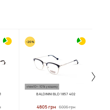
-20%
-20%
«new10» -10% у кошику
«new10
1
BALDININI BLD 1857 402
4805 грн
н
6006 грн