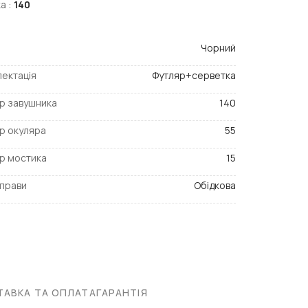
а :
140
Чорний
ектація
Футляр+серветка
р завушника
140
р окуляра
55
р мостика
15
прави
Обідкова
АВКА ТА ОПЛАТА
ГАРАНТІЯ