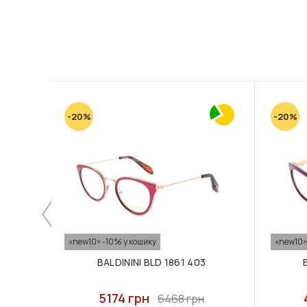
-20%
-20%
«new10» -10% у кошику
«new10»
BALDININI BLD 1861 403
5174 грн
6468 грн