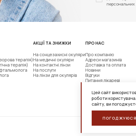
персональних 
АКЦІЇ ТА ЗНИЖКИ
ПРО НАС
На сонцезахисні окуляри
Про компанію
(зорова терапія)
На медичні окуляри
Адреси магазинів
гічна терапія)
На контактні лінзи
Доставка та оплата
офтальмолога
На послуги
Новини
лога
На лінзи для окулярів
Відгуки
Питання лікареві
Цей сайт використов
роботи користувача
сайту, ви погоджуєт
ПОГОДЖУЮС