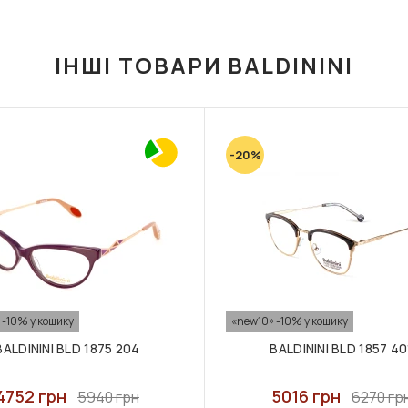
ІНШІ ТОВАРИ BALDININI
-20%
 -10% у кошику
«new10» -10% у кошику
BALDININI BLD 1875 204
BALDININI BLD 1857 40
4752 грн
5016 грн
5940 грн
6270 гр