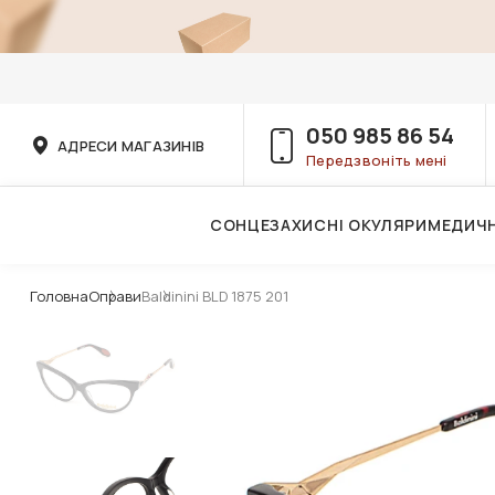
050 985 86 54
АДРЕСИ МАГАЗИНІВ
Передзвоніть мені
СОНЦЕЗАХИСНІ ОКУЛЯРИ
МЕДИЧН
Послуги дитячого лікаря-офтальмолога
Головна
Оправи
Baldinini BLD 1875 201