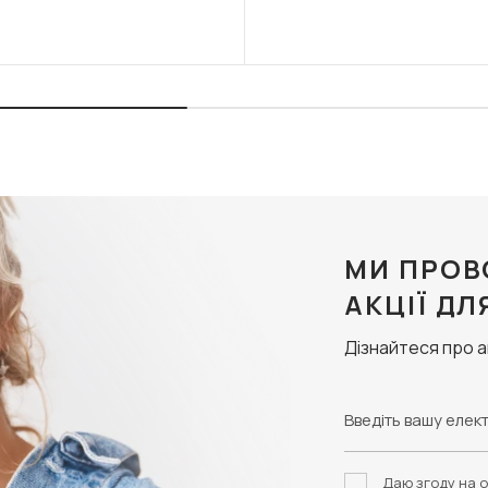
МИ ПРОВ
АКЦІЇ ДЛ
Дізнайтеся про 
Даю згоду на о