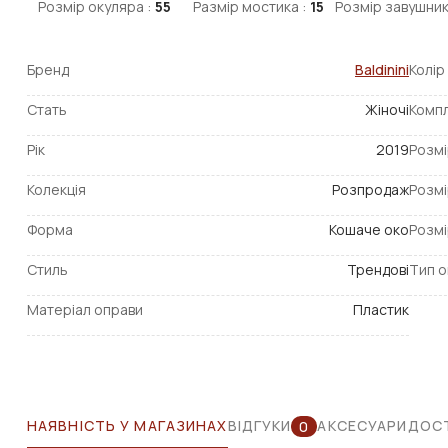
Розмір окуляра :
55
Размір мостика :
15
Розмір завушник
Бренд
Baldinini
Колір
Стать
Жіночі
Компл
Рік
2019
Розмі
Колекція
Розпродаж
Розмі
Форма
Кошаче око
Розмі
Стиль
Трендові
Тип о
Матеріал оправи
Пластик
НАЯВНІСТЬ У МАГАЗИНАХ
ВІДГУКИ
АКСЕСУАРИ
ДОСТ
0