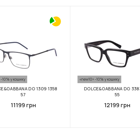
 -10% у кошику
«new10» -10% у кошику
E&GABBANA DG 1309 1358
DOLCE&GABBANA DG 3383
57
55
11199 грн
12199 грн