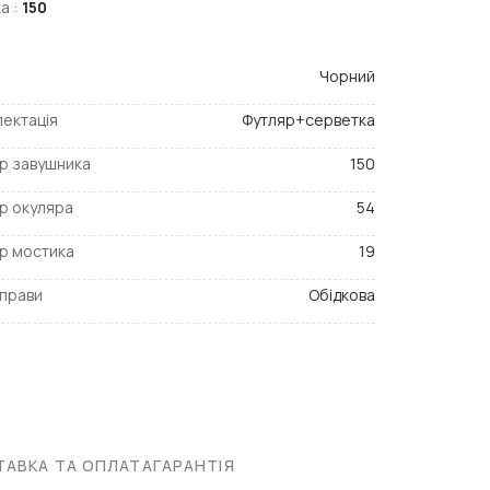
а :
150
Чорний
ектація
Футляр+серветка
р завушника
150
р окуляра
54
р мостика
19
прави
Обідкова
АВКА ТА ОПЛАТА
ГАРАНТІЯ