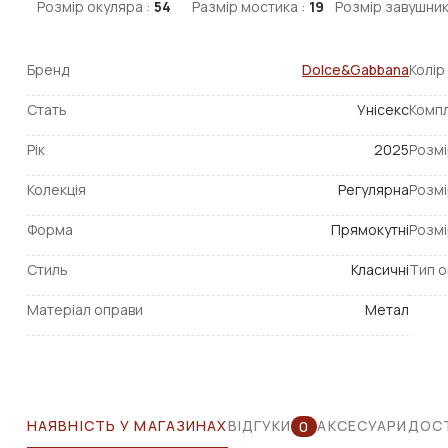
Розмір окуляра :
54
Размір мостика :
19
Розмір завушник
Бренд
Dolce&Gabbana
Колір
Стать
Унісекс
Компл
Рік
2025
Розмі
Колекція
Регулярна
Розмі
Форма
Прямокутні
Розмі
Стиль
Класичні
Тип о
Матеріал оправи
Метал
НАЯВНІСТЬ У МАГАЗИНАХ
ВІДГУКИ
АКСЕСУАРИ
ДОСТ
0