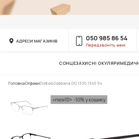
050 985 86 54
АДРЕСИ МАГАЗИНІВ
Передзвоніть мені
СОНЦЕЗАХИСНІ ОКУЛЯРИ
МЕДИЧН
Послуги дитячого лікаря-офтальмолога
Головна
Оправи
Dolce&Gabbana DG 1330 1345 54
«new10» -10% у кошику