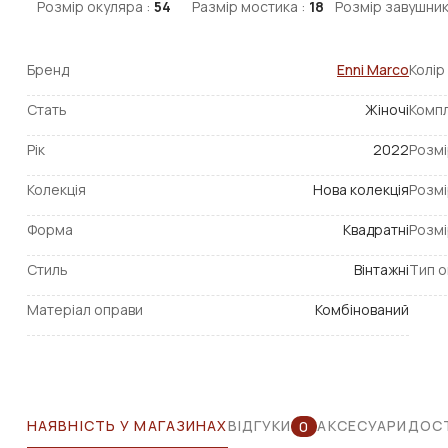
Розмір окуляра :
54
Размір мостика :
18
Розмір завушник
Бренд
Enni Marco
Колір
Стать
Жіночі
Компл
Рік
2022
Розмі
Колекція
Нова колекція
Розмі
Форма
Квадратні
Розмі
Стиль
Вінтажні
Тип о
Матеріал оправи
Комбінований
НАЯВНІСТЬ У МАГАЗИНАХ
ВІДГУКИ
АКСЕСУАРИ
ДОСТ
0