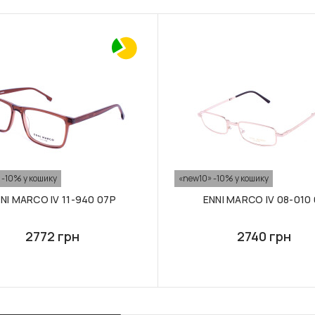
 -10% у кошику
«new10» -10% у кошику
NI MARCO IV 11-940 07P
ENNI MARCO IV 08-010 
2772 грн
2740 грн