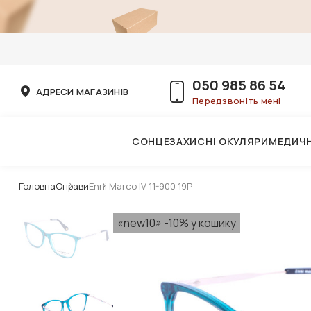
050 985 86 54
АДРЕСИ МАГАЗИНІВ
Передзвоніть мені
СОНЦЕЗАХИСНІ ОКУЛЯРИ
МЕДИЧН
Послуги дитячого лікаря-офтальмолога
Головна
Оправи
Enni Marco IV 11-900 19P
«new10» -10% у кошику