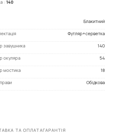
а :
140
Блакитний
ектація
Футляр+серветка
р завушника
140
р окуляра
54
р мостика
18
прави
Обідкова
АВКА ТА ОПЛАТА
ГАРАНТІЯ