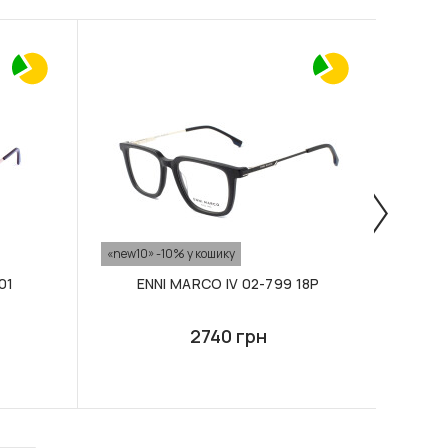
«new10» -10% у кошику
«new10
01
ENNI MARCO IV 02-799 18P
E
2740 грн