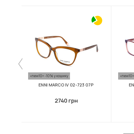
«new10» -10% у кошику
«new10»
ENNI MARCO IV 02-723 07P
EN
2740 грн