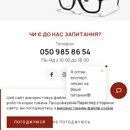
ЧИ Є ДО НАС ЗАПИТАННЯ?
Телефон:
050 985 86 54
Пн-Нд з 10:00 до 18:00
×
Я оптик-
експерт,
чекаю на
Ваше
питання🤓
Цей сайт використовує файли cookie для зручнішої
Приймаємо до оплати:
роботи користувача. Продовжуючи Перегляд сторінок
сайту, ви погоджуєтесь з
використанням файлів cookie
2026, ТОВ «Дім оптики» Усі права захищені
ПОГОДЖУЮСЯ
НЕ ПОГОДЖУЮСЬ
Головна
Каталог
Кошик
Обране
Більше