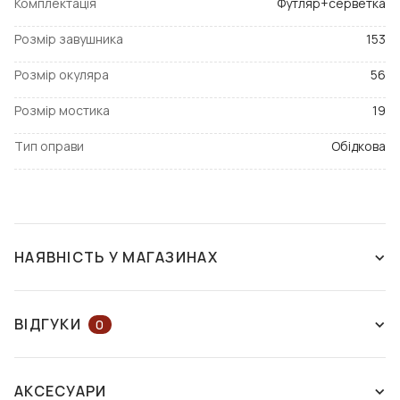
Комплектація
Футляр+серветка
Розмір завушника
153
Розмір окуляра
56
Розмір мостика
19
Тип оправи
Обідкова
НАЯВНІСТЬ У МАГАЗИНАХ
НАЯВНІСТЬ У МАГАЗИНАХ
НА КАРТІ
ВІДГУКИ
0
ЗАЛИШІТЬ ВІДГУК АБО ЗАПИТАЙТЕ
м. Київ
АКСЕСУАРИ
вул. Велика Васильківська, 114