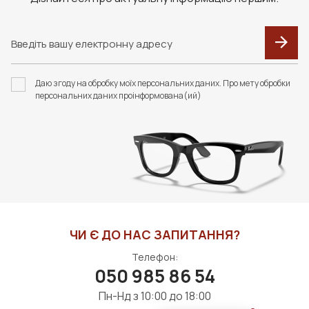
СПРЕЙ З ЕФЕКТОМ
F105 ФУТЛЯР З
АНТИ-ЗАПОТІВАННЯ
СЕРВЕТКОЮ FASHION
NO FOG 10 МЛ S022
STYLE
Даю згоду на обробку моїх персональних даних. Про мету обробки
350 грн
350 грн
персональних даних проінформована(ий)
ДО КОШИКА
ДО КОШИКА
ЧИ Є ДО НАС ЗАПИТАННЯ?
Телефон:
050 985 86 54
Пн-Нд з 10:00 до 18:00