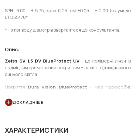
SPH -6.00 ... + 5.75, крок 0,25, cyl +0.25 ... + 2.00 (в сумі до
6) D65\70*
* - з приводу діаметрів звертайтеся до консультантів.
Опис:
Zeiss SV 1.5 DV BlueProtect UV
- це полімерні лінзи із
надміцним преміальним покриттям + захист від шкідливого
синього світла.
Покриття
Dura Vision BlueProtect
- має гідрофобні,
антистатичні і олеофобні властивості. Має фіолетовий
залишковий рефлекс і захист від ультрафіолету. Ідеально
ДОКЛАДНІШЕ
підходить для роботи за комп'ютером та з мобільними
цифровими пристроями, рекомендовано для зменшення
світлопропускання в синій частині спектра.
ХАРАКТЕРИСТИКИ