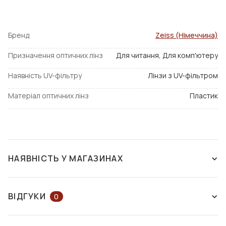
Бренд
Zeiss (Німеччина)
Призначення оптичних лінз
Для читання, Для комп'ютеру
Наявність UV-фільтру
Лінзи з UV-фільтром
Матеріал оптичних лінз
Пластик
НАЯВНІСТЬ У МАГАЗИНАХ
НАЯВНІСТЬ У МАГАЗИНАХ
НА КАРТІ
ВІДГУКИ
0
ЗАЛИШІТЬ ВІДГУК АБО ЗАПИТАЙТЕ