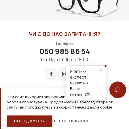
ЧИ Є ДО НАС ЗАПИТАННЯ?
Телефон:
050 985 86 54
Пн-Нд з 10:00 до 18:00
×
Я оптик-
експерт,
чекаю на
Ваше
питання🤓
Цей сайт використовує файли cookie для зручнішої
Приймаємо до оплати:
роботи користувача. Продовжуючи Перегляд сторінок
сайту, ви погоджуєтесь з
використанням файлів cookie
2026, ТОВ «Дім оптики» Усі права захищені
ПОГОДЖУЮСЯ
НЕ ПОГОДЖУЮСЬ
Головна
Каталог
Кошик
Обране
Більше