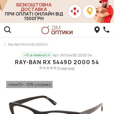
БЕЗКОШТОВНА
ДОСТАВКА
ПРИ ОПЛАТІ ОНЛАЙН ВІД
1500ГРН
Ray-Ban RX 5449D 2000 54
Арт. RX 5449D 2000 54
Є в наявності
RAY-BAN RX 5449D 2000 54
(0 відгуків)
«new10» -10% у кошику