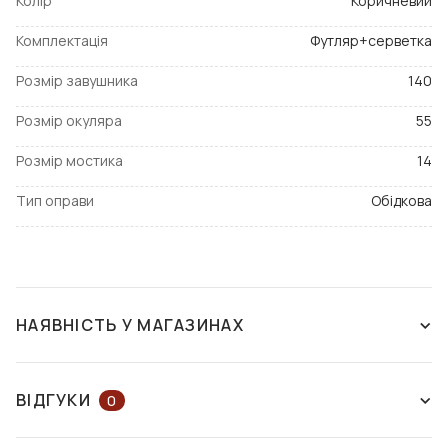
Колір
Коричневий
Комплектація
Футляр+серветка
Розмір завушника
140
Розмір окуляра
55
Розмір мостика
14
Тип оправи
Обідкова
НАЯВНІСТЬ У МАГАЗИНАХ
ЗНЯТО З ВИРОБНИЦТВА
ВІДГУКИ
0