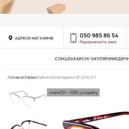
050 985 86 54
АДРЕСИ МАГАЗИНІВ
Передзвоніть мені
СОНЦЕЗАХИСНІ ОКУЛЯРИ
МЕДИЧН
Послуги дитячого лікаря-офтальмолога
Головна
Оправи
Salvatore Ferragamo SF 2210 271
«new10» -10% у кошику