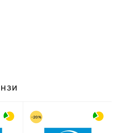
ІНЗИ
-20%