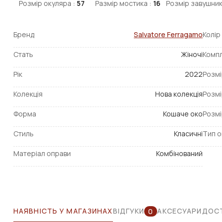
Розмір окуляра :
57
Размір мостика :
16
Розмір завушник
Бренд
Salvatore Ferragamo
Колір
Стать
Жіночі
Компл
Рік
2022
Розмі
Колекція
Нова колекція
Розмі
Форма
Кошаче око
Розмі
Стиль
Класичні
Тип о
Матеріал оправи
Комбінований
НАЯВНІСТЬ У МАГАЗИНАХ
ВІДГУКИ
АКСЕСУАРИ
ДОСТ
0