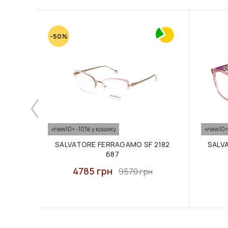
-50%
«new10» -10% у кошику
«new10»
SALVATORE FERRAGAMO SF 2182
SALV
687
4785 грн
9570 грн