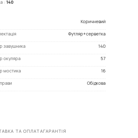
а :
140
Коричневий
ектація
Футляр+серветка
р завушника
140
р окуляра
57
р мостика
16
прави
Обідкова
АВКА ТА ОПЛАТА
ГАРАНТІЯ