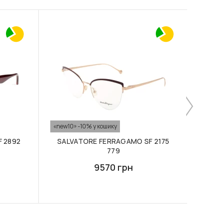
«new10» -10% у кошику
 2892
SALVATORE FERRAGAMO SF 2175
779
9570 грн