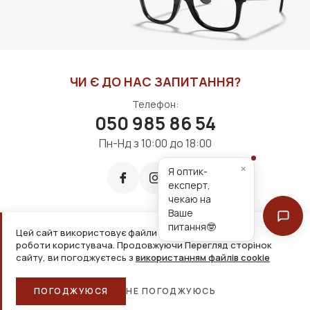
ЧИ Є ДО НАС ЗАПИТАННЯ?
Телефон:
050 985 86 54
Пн-Нд з 10:00 до 18:00
×
Я оптик-
експерт,
чекаю на
Ваше
питання🤓
Цей сайт використовує файли cookie для зручнішої
Приймаємо до оплати:
роботи користувача. Продовжуючи Перегляд сторінок
сайту, ви погоджуєтесь з
використанням файлів cookie
2026, ТОВ «Дім оптики» Усі права захищені
ПОГОДЖУЮСЯ
НЕ ПОГОДЖУЮСЬ
Головна
Каталог
Кошик
Обране
Більше