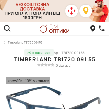
БЕЗКОШТОВНА
ДОСТАВКА
ПРИ ОПЛАТІ ОНЛАЙН ВІД
1500ГРН
Timberland TB1720 091 55
Арт. TB1720 091 55
Є в наявності
TIMBERLAND TB1720 091 55
(0 відгуків)
«new10» -10% у кошику